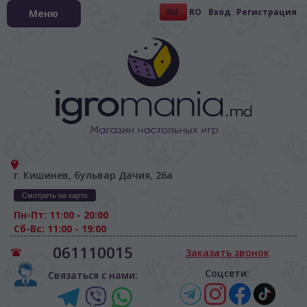
RU
RO
Вход
Регистрация
Меню
г. Кишинев, бульвар Дачия, 26а
Смотреть на карте
Пн-Пт: 11:00 - 20:00
Сб-Вс: 11:00 - 19:00
061110015
Заказать звонок
Соцсети:
Связаться с нами: