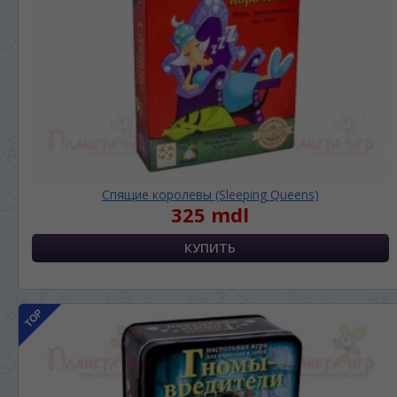
Спящие королевы (Sleeping Queens)
325 mdl
ЯЗЫК САЙТА / LIMBA SITE-ULUI