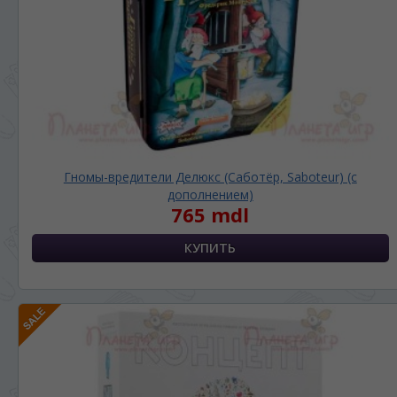
На каком языке Вы хотите
просматривать наш сайт?
În ce limbă ați dori să vedeți site-ul nostru?
*
Беспокоим Вас только один раз, далее
сохраним Ваш выбор языка.
Vă vom deranja doar o singură dată, apoi vă
vom salva alegerea limbii.
*
Если вы хотите переключить язык
сайта, то это можно всегда сделать в
Гномы-вредители Делюкс (Саботёр, Saboteur) (с
правом верхнем углу страницы.
дополнением)
765 mdl
Dacă doriți să schimbați limba site-ului, puteți
oricând să faceți asta în colțul din dreapta sus
al paginii.
RU
RO