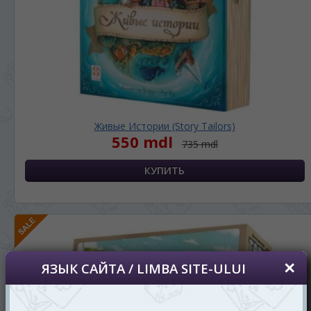
Живые Истории (Story Tailors)
550 mdl
735 mdl