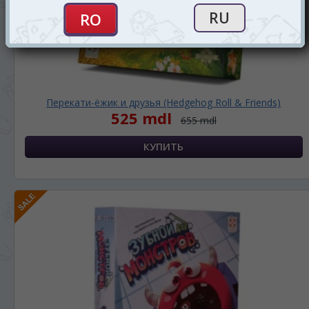
Перекати-ёжик и друзья (Hedgehog Roll & Friends)
525 mdl
655 mdl