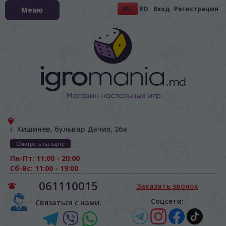
RU
RO
Вход
Регистрация
Меню
г. Кишинев, бульвар Дачия, 26а
Смотреть на карте
Пн-Пт: 11:00 - 20:00
Сб-Вс: 11:00 - 19:00
061110015
Заказать звонок
Соцсети:
Связаться с нами: