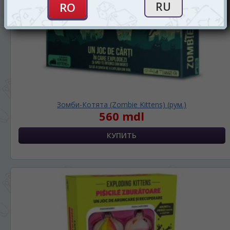
Зомби-Котята (Zombie Kittens) (рум.)
560 mdl