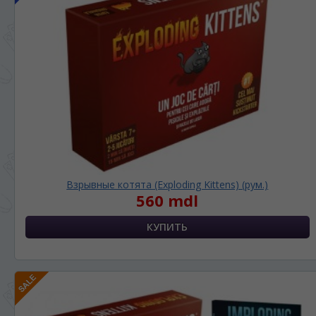
ЯЗЫК САЙТА / LIMBA SITE-ULUI
Взрывные котята (Exploding Kittens) (рум.)
560 mdl
На каком языке Вы хотите
просматривать наш сайт?
În ce limbă ați dori să vedeți site-ul nostru?
*
Беспокоим Вас только один раз, далее
сохраним Ваш выбор языка.
Vă vom deranja doar o singură dată, apoi vă
vom salva alegerea limbii.