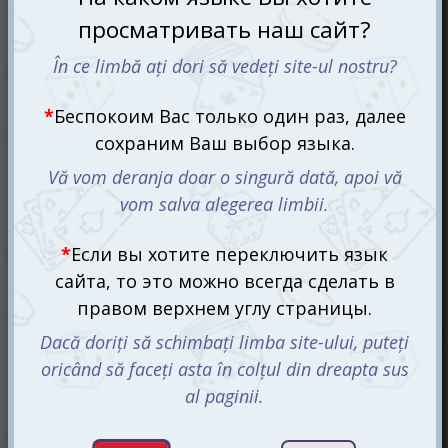
Разрывные котята (Imploding Kittens) (рум.)
455 mdl