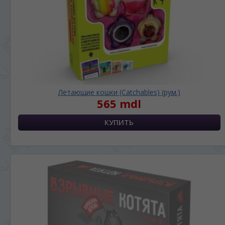
Летающие кошки (Catchables) (рум.)
565 mdl