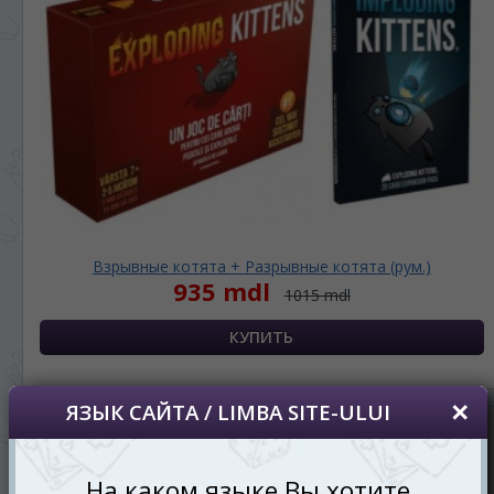
*
Если вы хотите переключить язык
сайта, то это можно всегда сделать в
правом верхнем углу страницы.
Dacă doriți să schimbați limba site-ului, puteți
oricând să faceți asta în colțul din dreapta sus
al paginii.
RU
RO
Взрывные котята + Разрывные котята (рум.)
935 mdl
1015 mdl