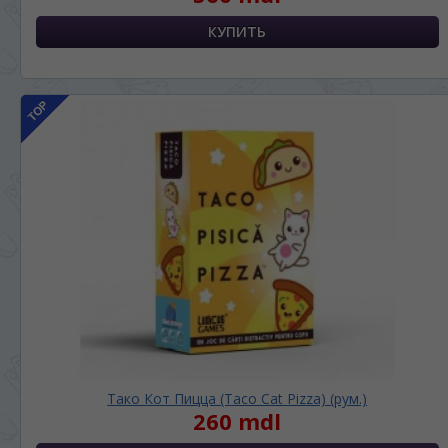
Dacă doriți să schimbați limba site-ului, puteți
oricând să faceți asta în colțul din dreapta sus
al paginii.
RU
RO
Тако Кот Пицца (Taco Cat Pizza) (рум.)
260 mdl