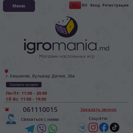
RU
RO
Вход
Регистрация
Меню
г. Кишинев, бульвар Дачия, 26а
Смотреть на карте
Пн-Пт: 11:00 - 20:00
Сб-Вс: 11:00 - 19:00
061110015
Заказать звонок
Соцсети:
Связаться с нами: