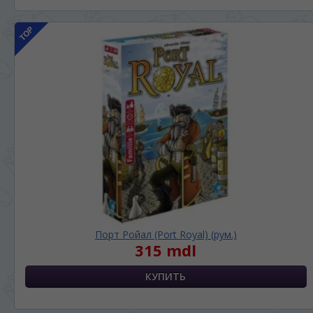
Порт Ройал (Port Royal) (рум.)
315 mdl