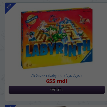
Лабиринт (Labyrinth) (рум./рус.)
655 mdl