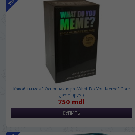
Какой ты мем? Основная игра (What Do You Meme? Core
game) (рум.)
750 mdl