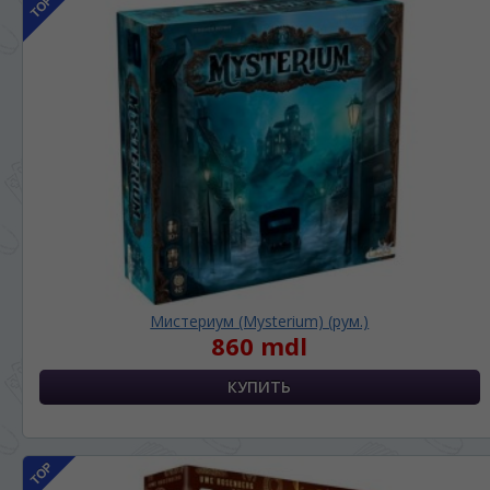
Мистериум (Mysterium) (рум.)
860 mdl