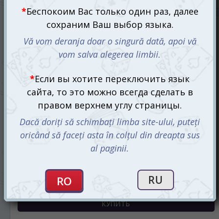
Шериф из Ноттингема, 2-е издание (Sheriff of Nottingham:
2nd Edition) (рум.)
850 mdl