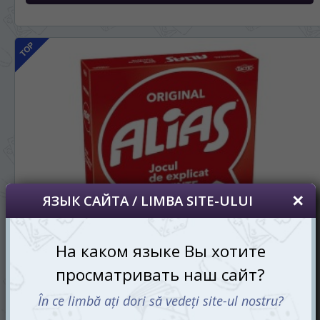
Алиас (Alias Original) (рум.)
530 mdl