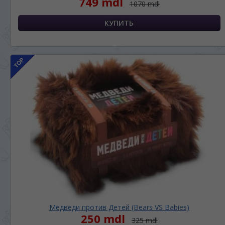
749 mdl
1070 mdl
Медведи против Детей (Bears VS Babies)
250 mdl
325 mdl