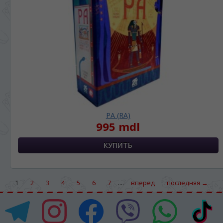
РА (RA)
995 mdl
....
1
2
3
4
5
6
7
вперед
последняя →