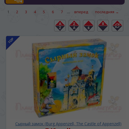
....
1
2
3
4
5
6
7
вперед
последняя →
Сырный замок (Burg Appenzell, The Castle of Appenzell)