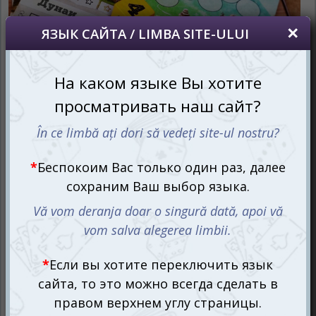
Каждый игрок получает в своё распоряжение по листу
выбранной трассы, а также ручку или карандаш.
Игровая партия будет состоять из целой серии
раундов, которые будут проходить аналогично. Один из
игроков бросает оба кубика, а все остальные
выбирают один из вариантов: разницу чисел, сумму
чисел, меньшее или большее выпавшее число, либо их
произведение. Выбранное действие отметьте в
соответствующем ряду на своём листе. Но если все