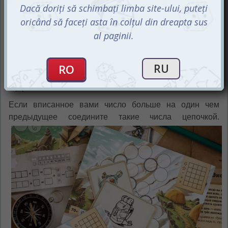
клетки в этом ряду уже будут заполнены, это действие
вы не сможете выбрать до конца текущей партии.
Числовое значение необходимо вписать в любую
круглую ячейку своего листа, но каждый следующий
результат вы сможете вписать в соседние пустые
клетки с ранее заполненными. В зависимости от
вписанного вами числа примените соответствующий
эффект.
Если вписанное вами число больше на один чем
предыдущее соедините такие числа цепочкой.