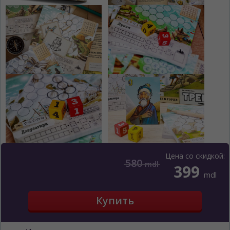
Цена со скидкой:
580
mdl
399
mdl