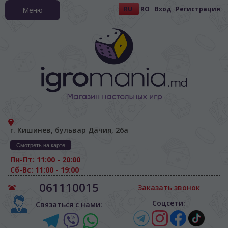
RU
RO
Вход
Регистрация
Меню
г. Кишинев, бульвар Дачия, 26а
Смотреть на карте
Пн-Пт: 11:00 - 20:00
Сб-Вс: 11:00 - 19:00
061110015
Заказать звонок
Соцсети:
Связаться с нами: