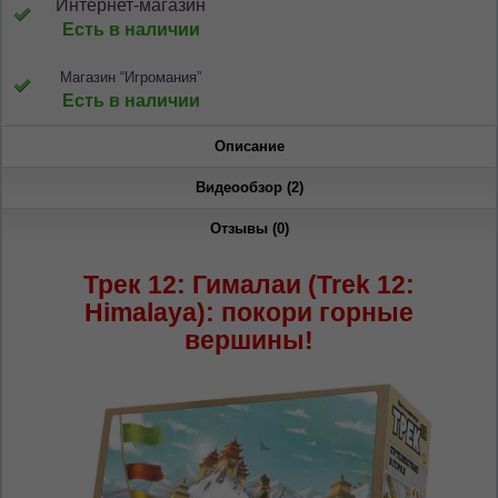
Интернет-магазин
Есть в наличии
Магазин “Игромания”
Есть в наличии
Описание
Видеообзор (2)
Отзывы (0)
Трек 12: Гималаи (Trek 12:
Himalaya): покори горные
вершины!
ЯЗЫК САЙТА / LIMBA SITE-ULUI
На каком языке Вы хотите
просматривать наш сайт?
În ce limbă ați dori să vedeți site-ul nostru?