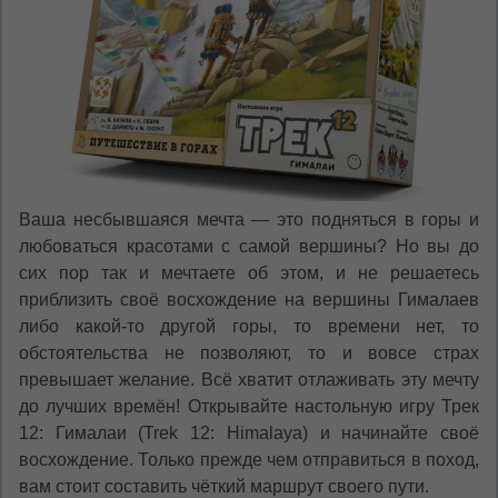
*
Беспокоим Вас только один раз, далее
сохраним Ваш выбор языка.
Vă vom deranja doar o singură dată, apoi vă
vom salva alegerea limbii.
*
Если вы хотите переключить язык
сайта, то это можно всегда сделать в
правом верхнем углу страницы.
Dacă doriți să schimbați limba site-ului, puteți
oricând să faceți asta în colțul din dreapta sus
al paginii.
Ваша несбывшаяся мечта — это подняться в горы и
любоваться красотами с самой вершины? Но вы до
RU
RO
сих пор так и мечтаете об этом, и не решаетесь
приблизить своё восхождение на вершины Гималаев
либо какой-то другой горы, то времени нет, то
обстоятельства не позволяют, то и вовсе страх
превышает желание. Всё хватит отлаживать эту мечту
до лучших времён! Открывайте настольную игру Трек
12: Гималаи (Trek 12: Himalaya) и начинайте своё
восхождение. Только прежде чем отправиться в поход,
вам стоит составить чёткий маршрут своего пути.