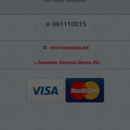
Все права защищены
061110015
info@igromania.md
г. Кишинев, бульвар Дачия, 26а