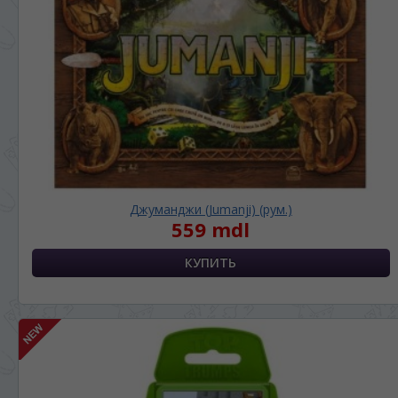
Джуманджи (Jumanji) (рум.)
559 mdl