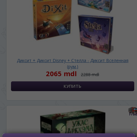
Диксит + Диксит Disney + Стелла - Диксит Вселенная
(рум.)
2065 mdl
2288 mdl