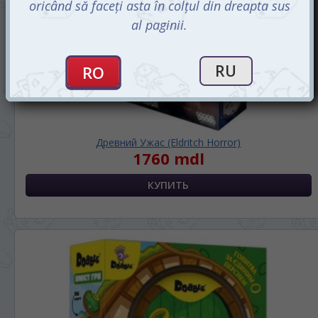
Древний Ужас (Eldritch Horror)
1760 mdl