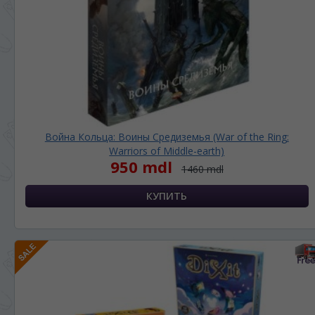
Война Кольца: Воины Средиземья (War of the Ring:
Warriors of Middle-earth)
950 mdl
1460 mdl