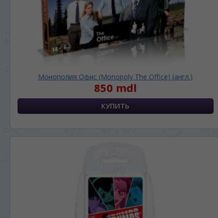
Монополия Офис (Monopoly The Office) (англ.)
850 mdl