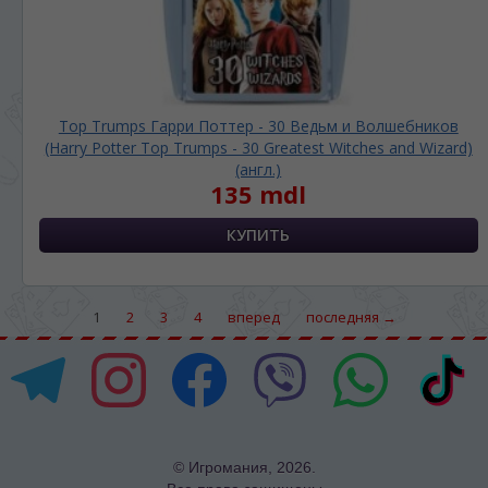
Top Trumps Гарри Поттер - 30 Ведьм и Волшебников
(Harry Potter Top Trumps - 30 Greatest Witches and Wizard)
(англ.)
135 mdl
1
2
3
4
вперед
последняя →
© Игромания, 2026.