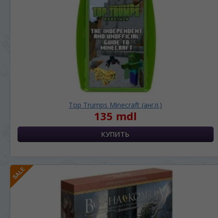
ЯЗЫК САЙТА / LIMBA SITE-ULUI
На каком языке Вы хотите
просматривать наш сайт?
În ce limbă ați dori să vedeți site-ul nostru?
*
Беспокоим Вас только один раз, далее
сохраним Ваш выбор языка.
Vă vom deranja doar o singură dată, apoi vă
vom salva alegerea limbii.
Top Trumps Minecraft (англ.)
*
Если вы хотите переключить язык
135 mdl
сайта, то это можно всегда сделать в
правом верхнем углу страницы.
Dacă doriți să schimbați limba site-ului, puteți
oricând să faceți asta în colțul din dreapta sus
al paginii.
RU
RO