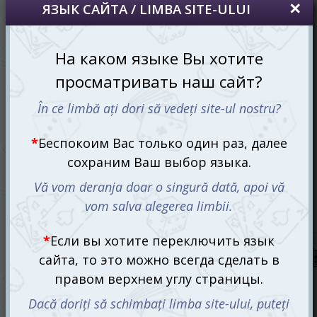
Ужас Аркхэма. Третья редакция (Arkham Horror: 3rd
edition)
2050 mdl