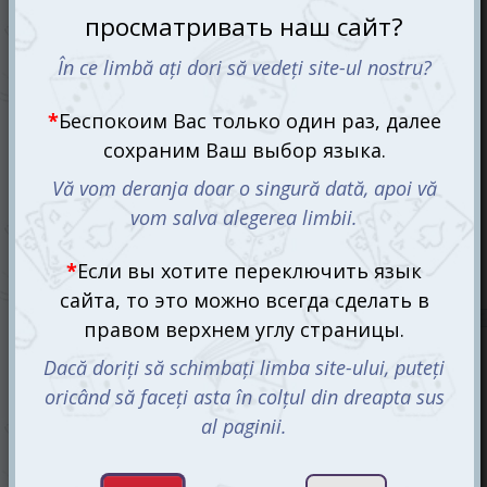
Каркассон: Охотники и собиратели (Carcassonne: Hunters
and Gatherers) (рум.)
499 mdl