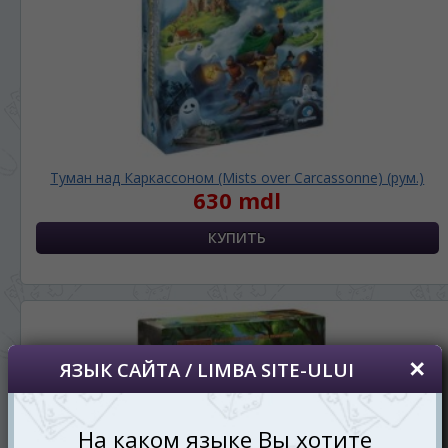
Туман над Каркассоном (Mists over Carcassonne) (рум.)
630 mdl