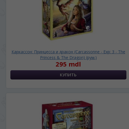
Каркассон: Принцесса и дракон (Carcassonne - Exp: 3 - The
Princess & The Dragon) (рум.)
295 mdl
ЯЗЫК САЙТА / LIMBA SITE-ULUI
На каком языке Вы хотите