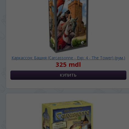
Каркассон: Башня (Carcassonne - Exp: 4 - The Tower) (рум.)
325 mdl