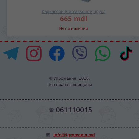
Каркассон (Carcassonne) (рус.)
665 mdl
Нет в наличии
© Игромания, 2026.
Все права защищены
061110015
info@igromania.md