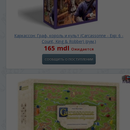
Каркассон: Граф, король и культ (Carcassonne - Exp: 6 -
Count, King & Robber) (рум.)
165 mdl
Ожидается
СООБЩИТЬ О ПОСТУПЛЕНИИ