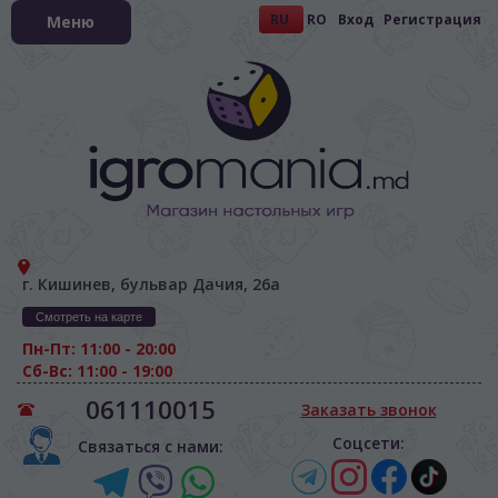
RU
RO
Вход
Регистрация
Меню
г. Кишинев, бульвар Дачия, 26а
Смотреть на карте
Пн-Пт: 11:00 - 20:00
Сб-Вс: 11:00 - 19:00
061110015
Заказать звонок
Соцсети:
Связаться с нами: