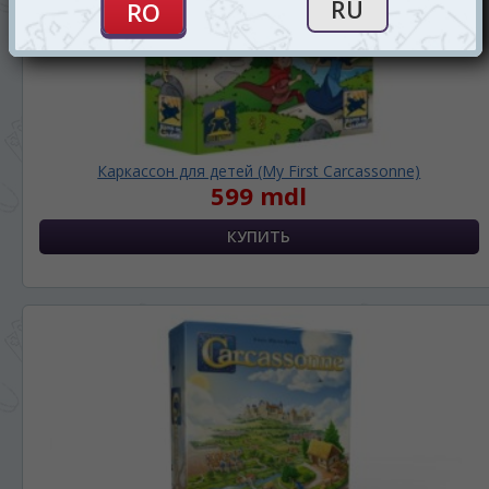
Каркассон для детей (My First Carcassonne)
599 mdl