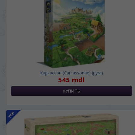
Каркассон (Carcassonne) (рум.)
545 mdl