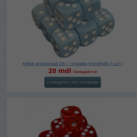
Кубик игральный D6 с точками (голубой) (1 шт.)
20 mdl
Ожидается
СООБЩИТЬ О ПОСТУПЛЕНИИ
ЯЗЫК САЙТА / LIMBA SITE-ULUI
На каком языке Вы хотите
просматривать наш сайт?
În ce limbă ați dori să vedeți site-ul nostru?