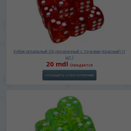
*
Беспокоим Вас только один раз, далее
сохраним Ваш выбор языка.
Vă vom deranja doar o singură dată, apoi vă
vom salva alegerea limbii.
*
Если вы хотите переключить язык
сайта, то это можно всегда сделать в
правом верхнем углу страницы.
Кубик игральный D6 прозрачный с точками (красный) (1
Dacă doriți să schimbați limba site-ului, puteți
oricând să faceți asta în colțul din dreapta sus
шт.)
20 mdl
al paginii.
Ожидается
RU
RO
СООБЩИТЬ О ПОСТУПЛЕНИИ