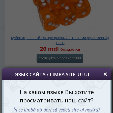
Кубик игральный D6 прозрачный с точками (оранжевый)
(1 шт.)
20 mdl
Ожидается
СООБЩИТЬ О ПОСТУПЛЕНИИ