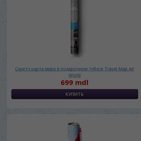
RU
RO
Скретч карта мира в подарочном тубусе Travel Map Air
World
699 mdl