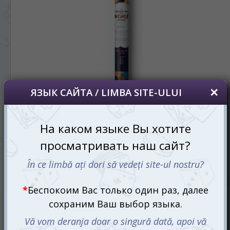
Скретч карта мира в подарочном тубусе Travel Map
Holiday World
425 mdl