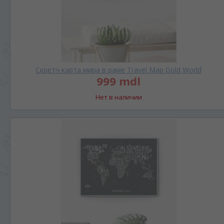
Скретч карта мира в раме Travel Map Gold World
999 mdl
Нет в наличии