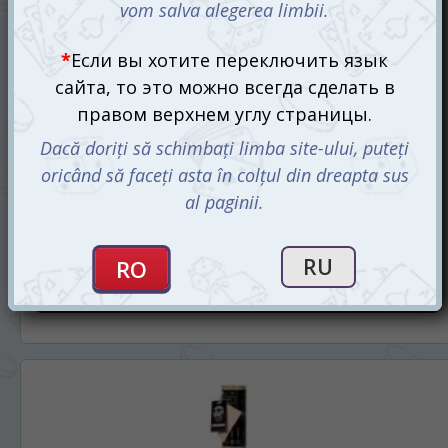
Скретч карта мира в подарочном тубусе Travel Map Gold
World
495 mdl