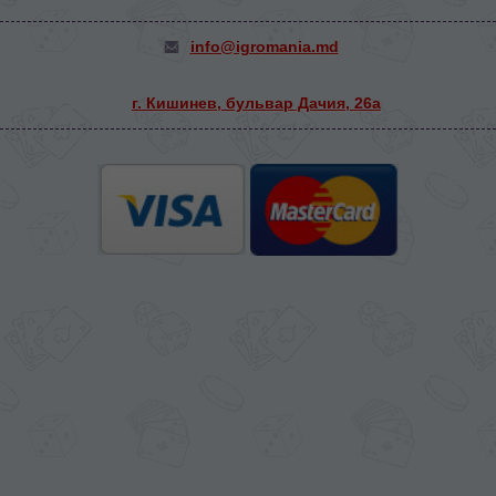
info@igromania.md
г. Кишинев, бульвар Дачия, 26а