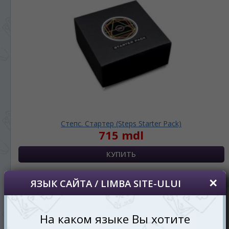
просматривать наш сайт?
În ce limbă ați dori să vedeți site-ul nostru?
*
Беспокоим Вас только один раз, далее
сохраним Ваш выбор языка.
Vă vom deranja doar o singură dată, apoi vă
vom salva alegerea limbii.
*
Если вы хотите переключить язык
сайта, то это можно всегда сделать в
правом верхнем углу страницы.
Dacă doriți să schimbați limba site-ului, puteți
oricând să faceți asta în colțul din dreapta sus
Степс. Стартер (Steps Starter Pack)
al paginii.
715 mdl
RU
RO