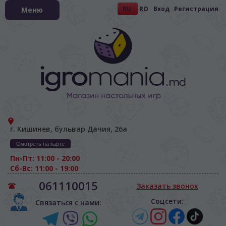
RU
RO
Вход
Регистрация
Меню
г. Кишинев, бульвар Дачия, 26а
Смотреть на карте
Пн-Пт: 11:00 - 20:00
Сб-Вс: 11:00 - 19:00
061110015
Заказать звонок
Соцсети:
Связаться с нами: