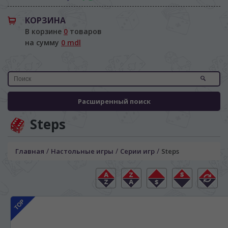
КОРЗИНА
В корзине
0
товаров
на сумму
0 mdl
Расширенный поиск
Steps
/
/
/
Главная
Настольные игры
Серии игр
Steps
ЯЗЫК САЙТА / LIMBA SITE-ULUI
На каком языке Вы хотите