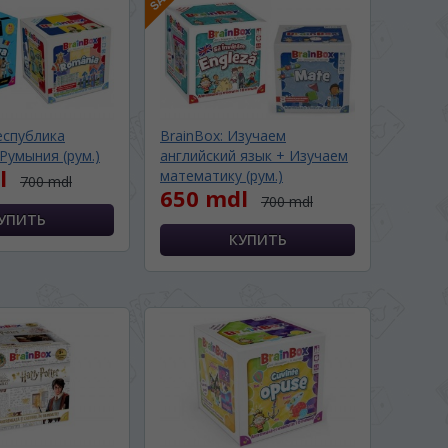
еспублика
BrainBox: Изучаем
Румыния (рум.)
английский язык + Изучаем
l
математику (рум.)
700 mdl
650 mdl
700 mdl