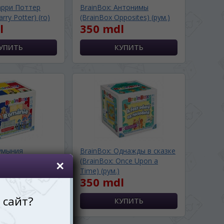
арри Поттер
BrainBox: Антонимы
arry Potter) (ro)
(BrainBox Opposites) (рум.)
l
350 mdl
Румыния
BrainBox: Однажды в сказке
omania) (рум.)
(BrainBox: Once Upon a
l
Time) (рум.)
350 mdl