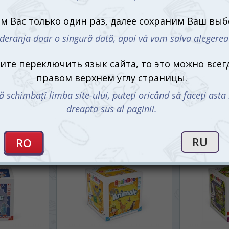
rainBox:
BrainBox: Математика для
BrainBox: 
самых маленьких (BrainBox:
математику 
My First Maths) (рум.)
Maths) (рум.
350 mdl
350 md