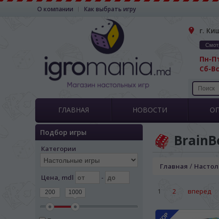
О компании
Как выбрать игру
г. Ки
Смот
Пн-Пт
Сб-Вс
ГЛАВНАЯ
НОВОСТИ
О
Подбор игры
BrainB
Категории
/
Главная
Настол
Цена, mdl
-
1
2
вперед
200
1000