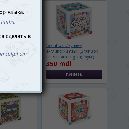
Изучаем
BrainBox: Изучаем
(BrainBox:
английский язык (BrainBox:
)
Let's Learn English) (рум.)
l
350 mdl