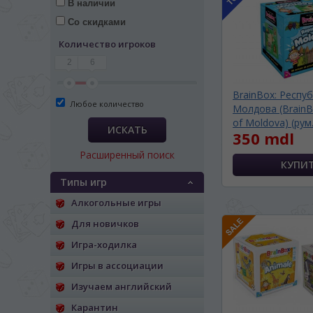
В наличии
Со скидками
Количество игроков
2
6
BrainBox: Респу
Любое количество
Молдова (BrainBo
of Moldova) (рум.
ИСКАТЬ
350 mdl
Расширенный поиск
Типы игр
Алкогольные игры
Для новичков
Игра-ходилка
ЯЗЫК САЙТА / LIM
Игры в ассоциации
Изучаем английский
На каком языке Вы хотите
Карантин
În ce limbă ați dori să