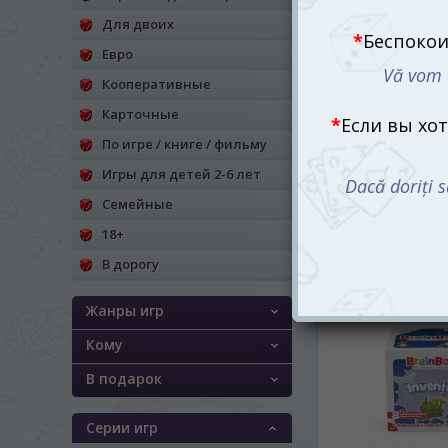
Для двоих
Евро
Кооперативные
Карточные
По игре / книге / фильму
BrainBox: Мир (B
Игры для детей 2-6 лет
The World) (рум.)
350 mdl
Семейные
18+
В дорогу
Жанры игр
Кому
В подарок
Серии игр