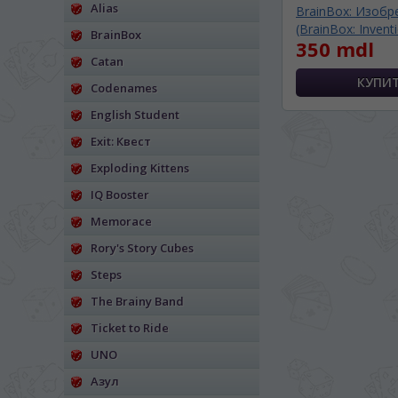
Alias
BrainBox: Изобр
(BrainBox: Inventi
BrainBox
350 mdl
Catan
Codenames
English Student
Exit: Квест
Exploding Kittens
IQ Booster
Memorace
Rory's Story Cubes
Steps
The Brainy Band
Ticket to Ride
UNO
Азул