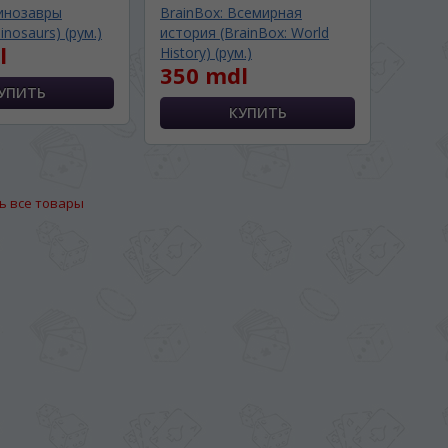
Динозавры
BrainBox: Всемирная
inosaurs) (рум.)
история (BrainBox: World
l
History) (рум.)
350 mdl
ь все товары