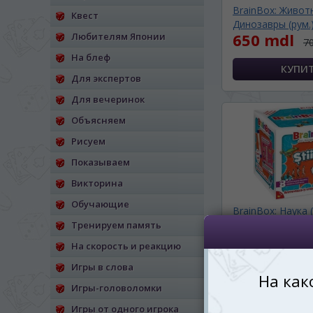
BrainBox: Живот
Квест
*
Беспокоим Вас только один раз, 
Динозавры (рум.
Vă vom deranja doar o singură dată,
650 mdl
Любителям Японии
7
На блеф
*
Если вы хотите переключить язык са
правом верхнем 
Для экспертов
Dacă doriți să schimbați limba site-ului, p
Для вечеринок
dreapta sus 
Объясняем
RO
Рисуем
Показываем
Викторина
Обучающие
BrainBox: Наука 
Science) (рум.)
Тренируем память
350 mdl
На скорость и реакцию
Игры в слова
Игры-головоломки
Игры от одного игрока