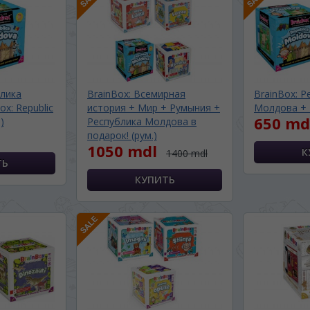
блика
BrainBox: Всемирная
BrainBox: Р
x: Republic
история + Мир + Румыния +
Молдова + 
650 md
)
Республика Молдова в
подарок! (рум.)
1050 mdl
1400 mdl
BA SITE-ULUI
 просматривать наш сайт?
 vedeți site-ul nostru?