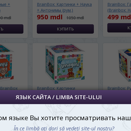
ные +
BrainBox: Картинки + Наука
BrainBox: Г
далее сохраним Ваш выбор языка.
)
+ Антонимы (рум.)
(Brainbox: H
 apoi vă vom salva alegerea limbii.
950 mdl
499 md
00 mdl
1050 mdl
йта, то это можно всегда сделать в
углу страницы.
uteți oricând să faceți asta în colțul din
al paginii.
RU
(BrainBox
BrainBox: Картинки
BrainBox: 
(BrainBox Pictures) (рум.)
(BrainBox: R
350 mdl
350 md