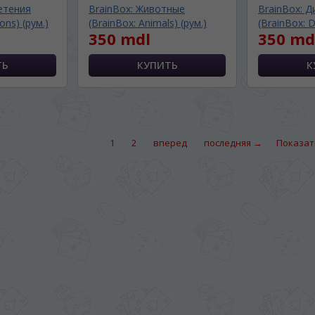
етения
BrainBox: Животные
BrainBox: 
ons) (рум.)
(BrainBox: Animals) (рум.)
(BrainBox: D
350 mdl
350 md
1
2
вперед
последняя →
Показат