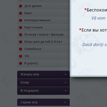
Для двоих
Евро
Кооперативные
Карточные
По игре / книге / фильму
Игры для детей 2-6 лет
Семейные
18+
В дорогу
Жанры игр
Кому
В подарок
Серии игр