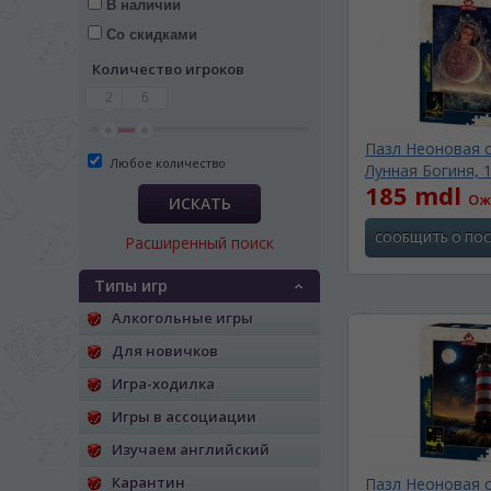
В наличии
Со скидками
Количество игроков
2
6
Пазл Неоновая с
Любое количество
Лунная Богиня, 1
185 mdl
Ож
ИСКАТЬ
СООБЩИТЬ О ПО
Расширенный поиск
Типы игр
Алкогольные игры
Для новичков
Игра-ходилка
ЯЗЫК САЙТА / LIM
Игры в ассоциации
Изучаем английский
На каком языке Вы хотите
Карантин
Пазл Неоновая с
În ce limbă ați dori să