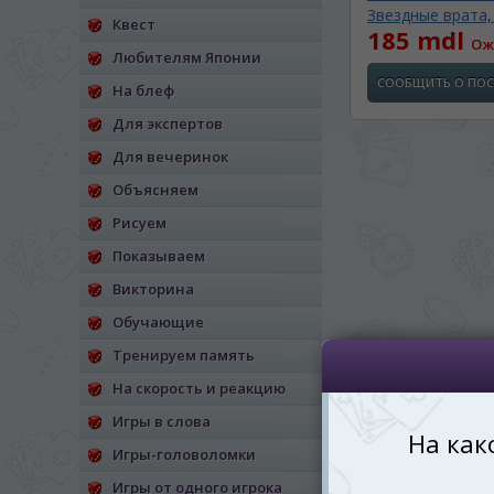
Звездные врата, 
Квест
*
Беспокоим Вас только один раз, 
185 mdl
Ож
Vă vom deranja doar o singură dată,
Любителям Японии
СООБЩИТЬ О ПО
На блеф
*
Если вы хотите переключить язык са
правом верхнем 
Для экспертов
Dacă doriți să schimbați limba site-ului, p
Для вечеринок
dreapta sus 
Объясняем
RO
Рисуем
Показываем
Викторина
Обучающие
Тренируем память
На скорость и реакцию
Игры в слова
Игры-головоломки
Игры от одного игрока