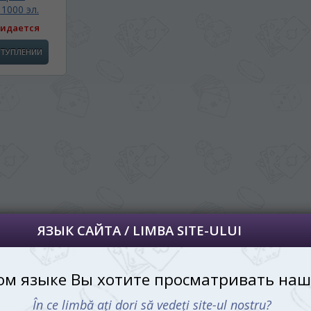
1000 эл.
далее сохраним Ваш выбор языка.
идается
 apoi vă vom salva alegerea limbii.
СТУПЛЕНИИ
йта, то это можно всегда сделать в
углу страницы.
uteți oricând să faceți asta în colțul din
al paginii.
RU