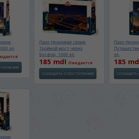
ерия:
Пазл Неоновая серия:
Пазл Неоно
000 эл.
Тройной мост через
Путешестви
Босфор, 1000 эл.
эл.
идается
185 mdl
185 md
Ожидается
СТУПЛЕНИИ
СООБЩИТЬ О ПОСТУПЛЕНИИ
СООБЩИТЬ 
BA SITE-ULUI
 просматривать наш сайт?
ерия:
 vedeți site-ul nostru?