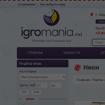
О компании
Как выбрать игру
г. Ки
Смот
Пн-Пт
Сб-Вс
ГЛАВНАЯ
НОВОСТИ
О
Подбор игры
Неон
Категории
/
Главная
Пазлы
Цена, mdl
-
200
1000