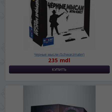
ЯЗЫК САЙТА / LIMBA SITE-ULUI
На каком языке Вы хотите
просматривать наш сайт?
În ce limbă ați dori să vedeți site-ul nostru?
*
Беспокоим Вас только один раз, далее
сохраним Ваш выбор языка.
Черные мысли (Schwarzmaler)
Vă vom deranja doar o singură dată, apoi vă
235 mdl
vom salva alegerea limbii.
*
Если вы хотите переключить язык
сайта, то это можно всегда сделать в
правом верхнем углу страницы.
Dacă doriți să schimbați limba site-ului, puteți
oricând să faceți asta în colțul din dreapta sus
al paginii.
RU
RO