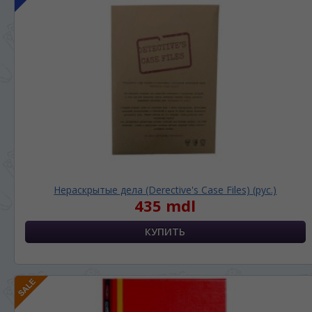
Нераскрытые дела (Derective's Case Files) (рус.)
435 mdl