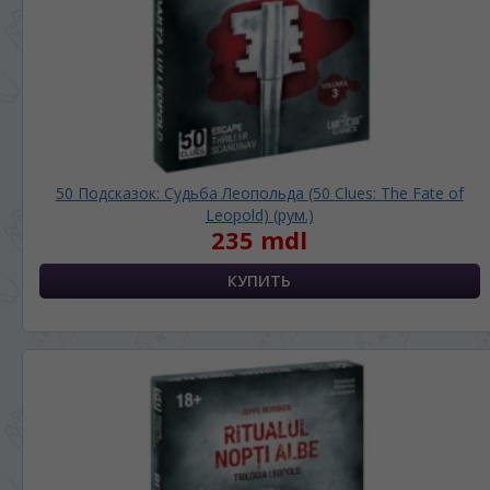
50 Подсказок: Судьба Леопольда (50 Clues: The Fate of
Leopold) (рум.)
235 mdl