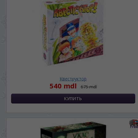
Квеструктор
540 mdl
675 mdl