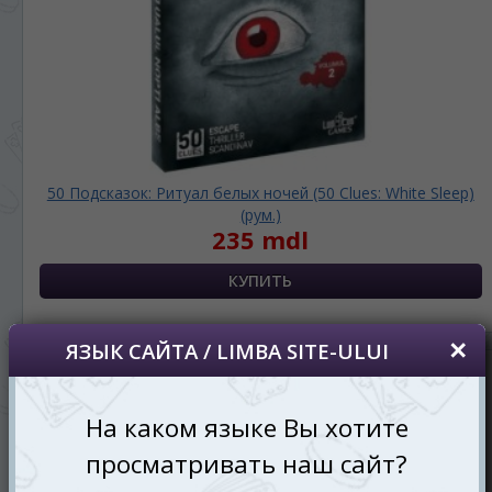
50 Подсказок: Ритуал белых ночей (50 Clues: White Sleep)
(рум.)
235 mdl