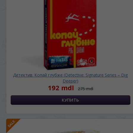
Детектив. Копай глубже (Detective: Signature Series – Dig
Deeper)
192 mdl
275 mdl