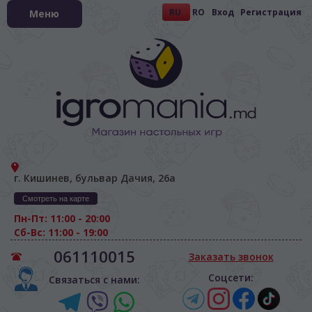
RU
RO
Вход
Регистрация
Меню
г. Кишинев, бульвар Дачия, 26а
Смотреть на карте
Пн-Пт: 11:00 - 20:00
Сб-Вс: 11:00 - 19:00
061110015
Заказать звонок
Соцсети:
Связаться с нами: