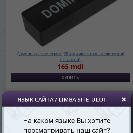
Домино классическое (28 костяшек с металлической
вставкой)
165 mdl