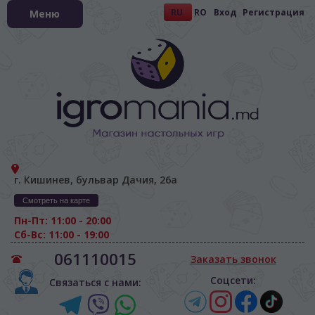
RU
RO
Вход
Регистрация
Меню
г. Кишинев, бульвар Дачия, 26а
Смотреть на карте
Пн-Пт: 11:00 - 20:00
Сб-Вс: 11:00 - 19:00
061110015
Заказать звонок
Соцсети:
Связаться с нами: