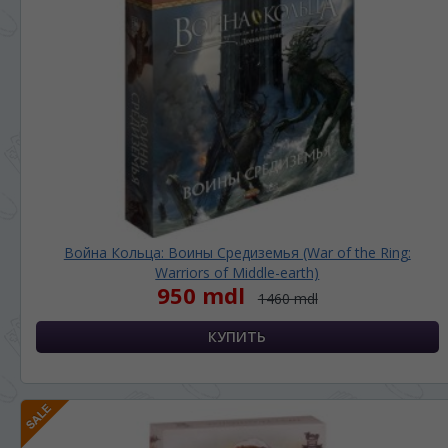
Война Кольца: Воины Средиземья (War of the Ring:
Warriors of Middle-earth)
950 mdl
1460 mdl