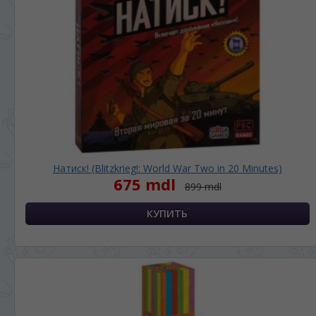
Натиск! (Blitzkrieg!: World War Two in 20 Minutes)
675 mdl
899 mdl
ЯЗЫК САЙТА / LIMBA SITE-ULUI
На каком языке Вы хотите
просматривать наш сайт?