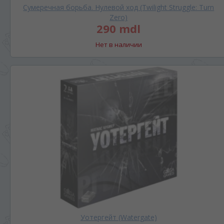
Сумеречная борьба. Нулевой ход (Twilight Struggle: Turn
Zero)
290 mdl
Нет в наличии
Уотергейт (Watergate)