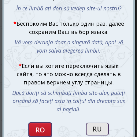
Каркассон 3.0. Река и Аббат (Carcassonne 3.0: The River
and Abbot)
699 mdl