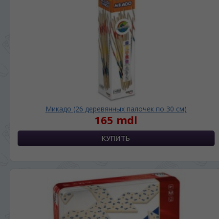
În ce limbă ați dori să vedeți site-ul nostru?
*
Беспокоим Вас только один раз, далее
сохраним Ваш выбор языка.
Vă vom deranja doar o singură dată, apoi vă
vom salva alegerea limbii.
*
Если вы хотите переключить язык
сайта, то это можно всегда сделать в
правом верхнем углу страницы.
Dacă doriți să schimbați limba site-ului, puteți
oricând să faceți asta în colțul din dreapta sus
Микадо (26 деревянных палочек по 30 см)
165 mdl
al paginii.
RU
RO