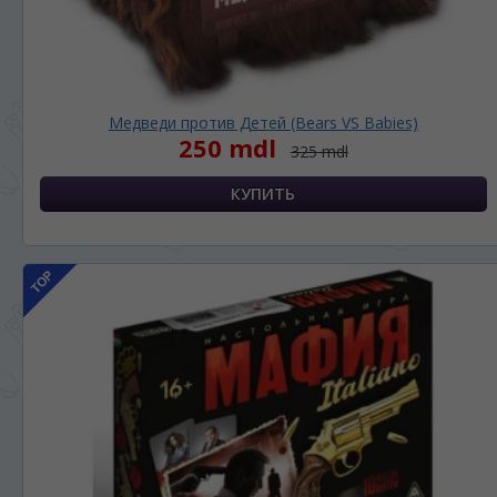
În ce limbă ați dori să vedeți site-ul nostru?
*
Беспокоим Вас только один раз, далее
сохраним Ваш выбор языка.
Vă vom deranja doar o singură dată, apoi vă
Медведи против Детей (Bears VS Babies)
vom salva alegerea limbii.
250 mdl
325 mdl
*
Если вы хотите переключить язык
сайта, то это можно всегда сделать в
правом верхнем углу страницы.
Dacă doriți să schimbați limba site-ului, puteți
oricând să faceți asta în colțul din dreapta sus
al paginii.
RU
RO