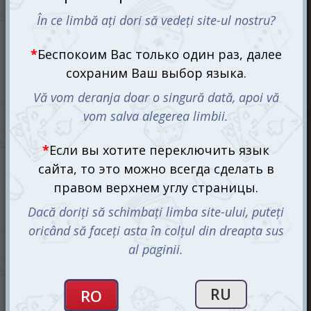
Доббль (Dobble, Spot It!) (рум.)
350 mdl