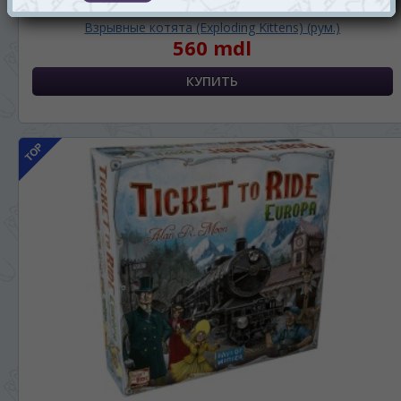
Взрывные котята (Exploding Kittens) (рум.)
560 mdl