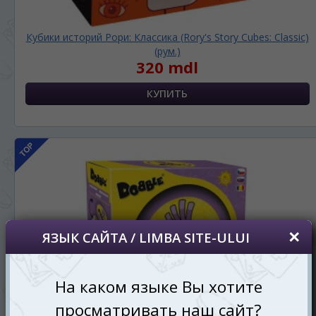
Кубики историй Рори: Классика (Rory's Story Cubes: Classic)
(рум.)
320 mdl