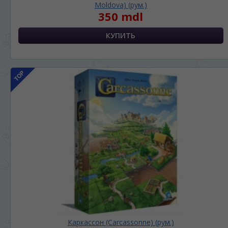
Moldova) (рум.)
350 mdl
Каркассон (Carcassonne) (рум.)