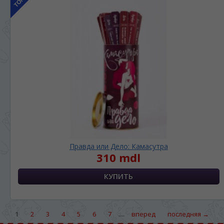
Правда или Дело: Камасутра
310 mdl
....
1
2
3
4
5
6
7
вперед
последняя →