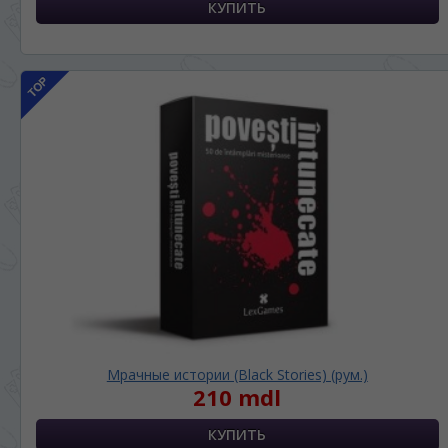
Мрачные истории (Black Stories) (рум.)
210 mdl