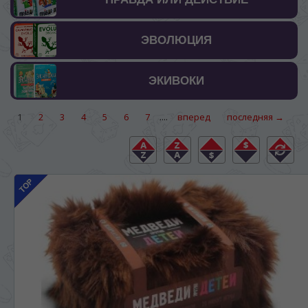
ЭВОЛЮЦИЯ
ЭКИВОКИ
....
1
2
3
4
5
6
7
вперед
последняя →
ЯЗЫК САЙТА / LIMBA SITE-ULUI
На каком языке Вы хотите
просматривать наш сайт?