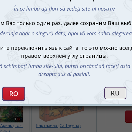
Что в ко
96 ка
памя
прав
Пр
Купит
Kartensp
Арнак (Lost
Картахена (Cartagena)
(рум.)