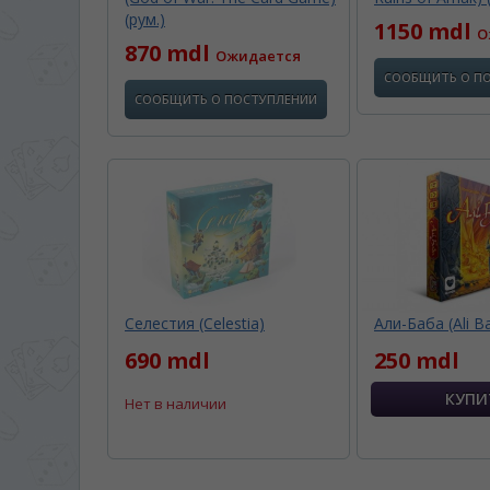
(рум.)
1150 mdl
О
870 mdl
Ожидается
СООБЩИТЬ О П
СООБЩИТЬ О ПОСТУПЛЕНИИ
Селестия (Celestia)
Али-Баба (Ali B
690 mdl
250 mdl
Нет в наличии