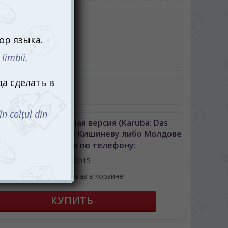
робке
рт
тка
ила игры
авила игры в PDF
ь Каруба: Карточная версия (Karuba: Das
iel) с доставкой по Кишиневу либо Молдове
можно позвонив по телефону:
061110015
или оформив заказ в корзине!