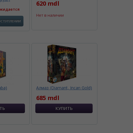
620 mdl
жидается
Нет в наличии
ОСТУПЛЕНИИ
aba)
Алмаз (Diamant, Incan Gold)
685 mdl