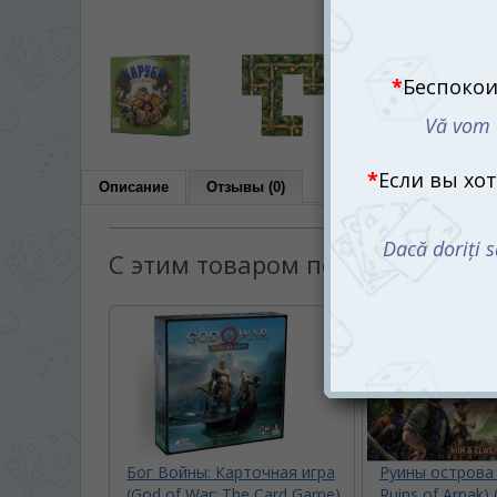
Описание
Отзывы (0)
С этим товаром покупают:
Бог Войны: Карточная игра
Руины острова 
(God of War: The Card Game)
Ruins of Arnak) 