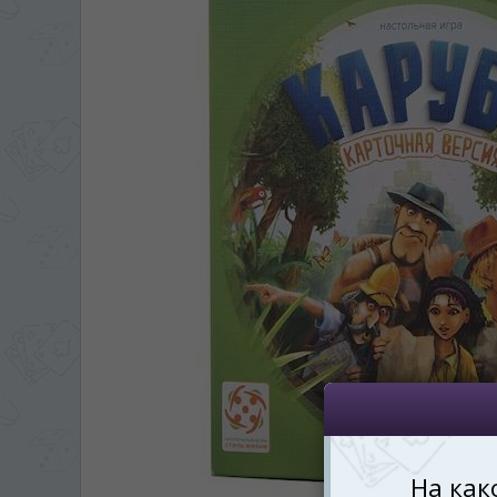
ЯЗЫК САЙТА / LIM
На каком языке Вы хотите
În ce limbă ați dori să
*
Беспокоим Вас только один раз, 
Vă vom deranja doar o singură dată,
*
Если вы хотите переключить язык са
правом верхнем 
Dacă doriți să schimbați limba site-ului, p
dreapta sus 
RO