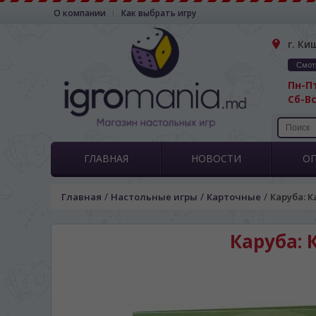
О компании
Как выбрать игру
г. Ки
Смот
Пн-Пт
Сб-Вс
ГЛАВНАЯ
НОВОСТИ
О
/
/
/
Главная
Настольные игры
Карточные
Каруба: К
Каруба: 