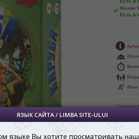
Есть в 
Магазин “
Есть в 
BA SITE-ULUI
 просматривать наш сайт?
Артик
 vedeți site-ul nostru?
Игрок
далее сохраним Ваш выбор языка.
Врем
 apoi vă vom salva alegerea limbii.
Возра
йта, то это можно всегда сделать в
углу страницы.
Язык
uteți oricând să faceți asta în colțul din
al paginii.
Тип игры:
RU
В подарок
Кому:
Ребе
Производи