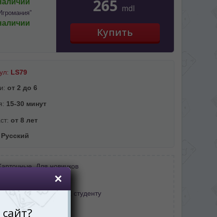
265
наличии
mdl
Игромания”
наличии
ул:
LS79
и:
от 2 до 6
я:
15-30 минут
ст:
от 8 лет
:
Русский
Карточные
,
Для новичков
:
День защиты детей
нку
,
Старшекласснику, студенту
тель:
Стиль жизни