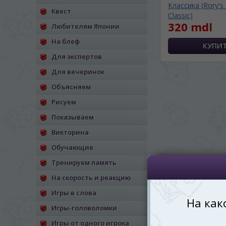
Классика (Rory's 
Квест
*
Беспокоим Вас только один раз, 
Classic)
320 mdl
Vă vom deranja doar o singură dată,
Любителям Японии
На блеф
*
Если вы хотите переключить язык са
правом верхнем 
Для экспертов
Dacă doriți să schimbați limba site-ului, p
Для вечеринок
dreapta sus 
Объясняем
RO
Рисуем
Показываем
Викторина
Обучающие
Тренируем память
На скорость и реакцию
Игры в слова
Игры-головоломки
Игры от одного игрока