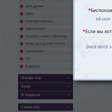
Для двоих
Евро
Кооперативные
Карточные
По игре / книге / фильму
Игры для детей 2-6 лет
Семейные
18+
В дорогу
Жанры игр
Кому
В подарок
Серии игр