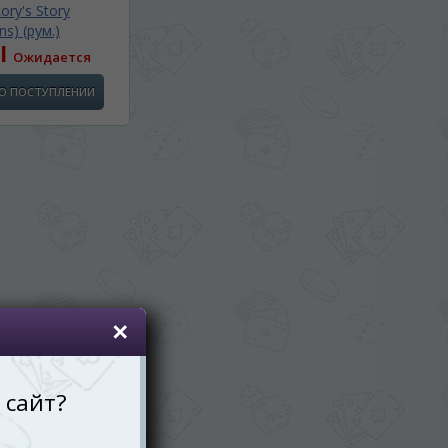
ory's Story
ns) (рум.)
l
Ожидается
О ПОСТУПЛЕНИИ