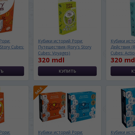
Рори:
Кубики историй Рори:
Кубики ист
Story Cubes:
Путешествия (Rory's Story
Действия (R
Cubes: Voyages)
Cubes: Actio
320 mdl
320 md
BA SITE-ULUI
 просматривать наш сайт?
Рори:
Кубики историй Рори:
Кубики ист
 vedeți site-ul nostru?