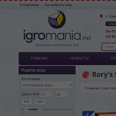
О компании
Как выбрать игру
г. Ки
Смот
Пн-Пт
Сб-Вс
ГЛАВНАЯ
НОВОСТИ
О
Подбор игры
Rory's
Категории
/
Главная
Настол
Цена, mdl
-
200
1000