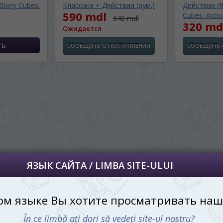
Story Cubes:
Классика + Действия (рум.)
Действия (R
590 mdl
далее сохраним Ваш выбор языка.
Cubes: Actio
640 mdl
320 md
 apoi vă vom salva alegerea limbii.
Ожидается
йта, то это можно всегда сделать в
СООБЩИТЬ О ПОСТУПЛЕНИИ
СООБЩИТЬ 
углу страницы.
uteți oricând să faceți asta în colțul din
al paginii.
RU