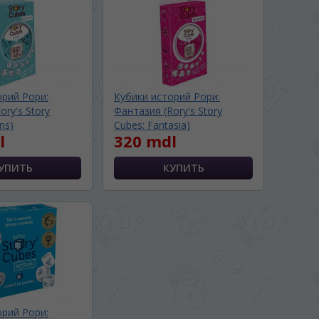
орий Рори:
Кубики историй Рори:
ory's Story
Фантазия (Rory's Story
ns)
Cubes: Fantasia)
l
320 mdl
орий Рори: