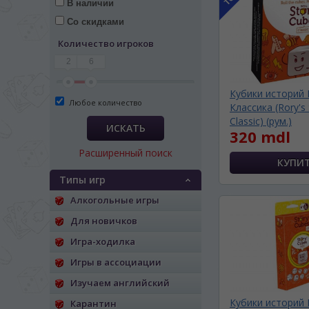
В наличии
Со скидками
Количество игроков
2
6
Кубики историй 
Любое количество
Классика (Rory's 
Classic) (рум.)
ИСКАТЬ
320 mdl
Расширенный поиск
Типы игр
Алкогольные игры
Для новичков
Игра-ходилка
ЯЗЫК САЙТА / LIM
Игры в ассоциации
Изучаем английский
На каком языке Вы хотите
Кубики историй 
Карантин
În ce limbă ați dori să