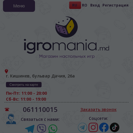
RU
RO
Вход
Регистрация
Меню
г. Кишинев, бульвар Дачия, 26а
Смотреть на карте
Пн-Пт: 11:00 - 20:00
Сб-Вс: 11:00 - 19:00
061110015
Заказать звонок
Соцсети:
Связаться с нами: