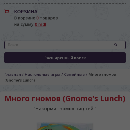
КОРЗИНА
В корзине
0
товаров
на сумму
0 mdl
Расширенный поиск
/
/
/
Главная
Настольные игры
Семейные
Много гномов
(Gnome's Lunch)
Много гномов (Gnome's Lunch)
"Накорми гномов пиццей!"
ЯЗЫК САЙТА / LIMBA SITE-ULUI
На каком языке Вы хотите