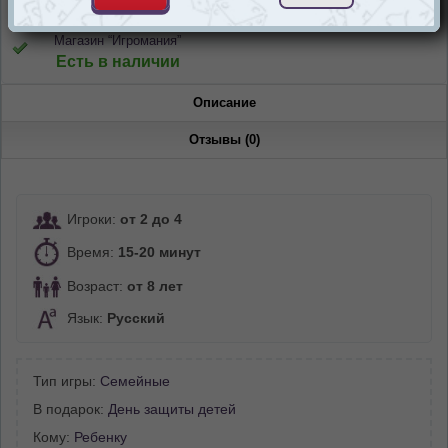
Магазин “Игромания”
Есть в наличии
Описание
Отзывы (0)
Игроки:
от 2 до 4
Время:
15-20 минут
Возраст:
от 8 лет
Язык:
Русский
Тип игры:
Семейные
В подарок:
День защиты детей
Кому:
Ребенку