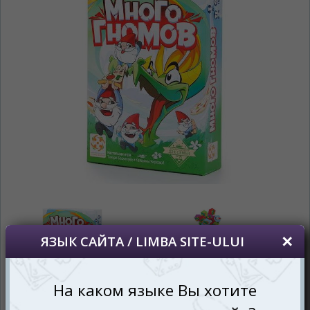
просматривать наш сайт?
În ce limbă ați dori să vedeți site-ul nostru?
*
Беспокоим Вас только один раз, далее
сохраним Ваш выбор языка.
Vă vom deranja doar o singură dată, apoi vă
vom salva alegerea limbii.
*
Если вы хотите переключить язык
сайта, то это можно всегда сделать в
правом верхнем углу страницы.
Dacă doriți să schimbați limba site-ului, puteți
oricând să faceți asta în colțul din dreapta sus
al paginii.
RU
RO