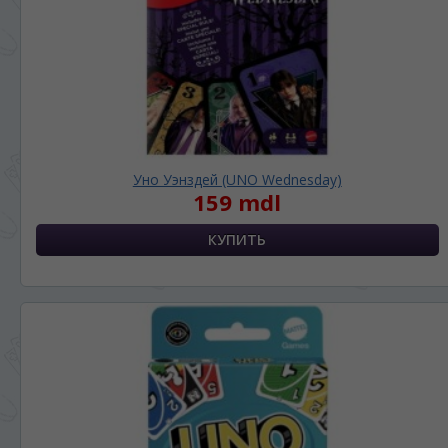
Уно Уэнздей (UNO Wednesday)
159 mdl