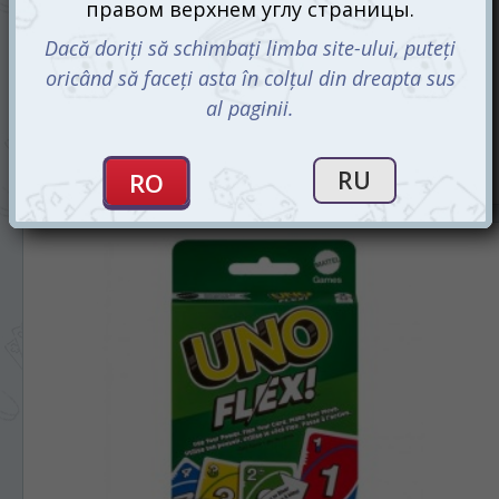
Уно Все безумные (UNO All Wild)
159 mdl