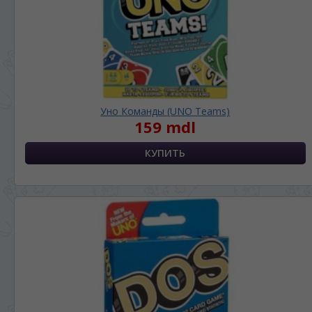
ЯЗЫК САЙТА / LIMBA SITE-ULUI
На каком языке Вы хотите
просматривать наш сайт?
În ce limbă ați dori să vedeți site-ul nostru?
Уно Команды (UNO Teams)
159 mdl
*
Беспокоим Вас только один раз, далее
сохраним Ваш выбор языка.
Vă vom deranja doar o singură dată, apoi vă
vom salva alegerea limbii.
*
Если вы хотите переключить язык
сайта, то это можно всегда сделать в
правом верхнем углу страницы.
Dacă doriți să schimbați limba site-ului, puteți
oricând să faceți asta în colțul din dreapta sus
al paginii.
RU
RO