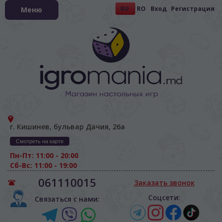
RU
RO
Вход
Регистрация
Меню
г. Кишинев, бульвар Дачия, 26а
Смотреть на карте
Пн-Пт: 11:00 - 20:00
Сб-Вс: 11:00 - 19:00
061110015
Заказать звонок
Соцсети:
Связаться с нами: