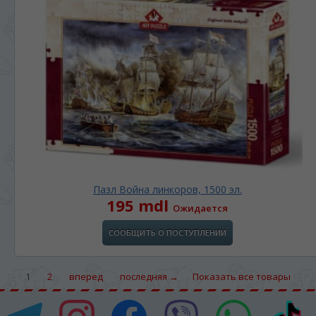
Пазл Война линкоров, 1500 эл.
195 mdl
Ожидается
СООБЩИТЬ О ПОСТУПЛЕНИИ
1
2
вперед
последняя →
Показать все товары