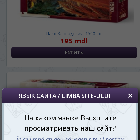
Пазл Каппадокия, 1500 эл.
195 mdl