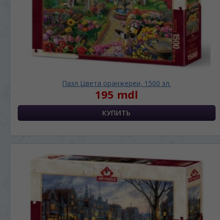
ЯЗЫК САЙТА / LIMBA SITE-ULUI
На каком языке Вы хотите
просматривать наш сайт?
În ce limbă ați dori să vedeți site-ul nostru?
Пазл Цвета оранжереи, 1500 эл.
*
Беспокоим Вас только один раз, далее
195 mdl
сохраним Ваш выбор языка.
Vă vom deranja doar o singură dată, apoi vă
vom salva alegerea limbii.
*
Если вы хотите переключить язык
сайта, то это можно всегда сделать в
правом верхнем углу страницы.
Dacă doriți să schimbați limba site-ului, puteți
oricând să faceți asta în colțul din dreapta sus
al paginii.
RU
RO