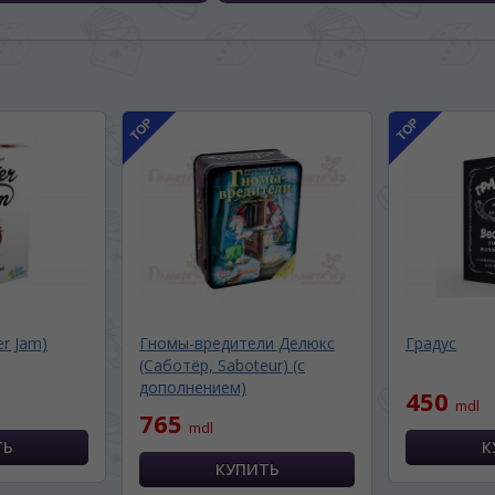
r Jam)
Гномы-вредители Делюкс
Градус
(Саботёр, Saboteur) (с
дополнением)
450
mdl
BA SITE-ULUI
765
mdl
 просматривать наш сайт?
 vedeți site-ul nostru?