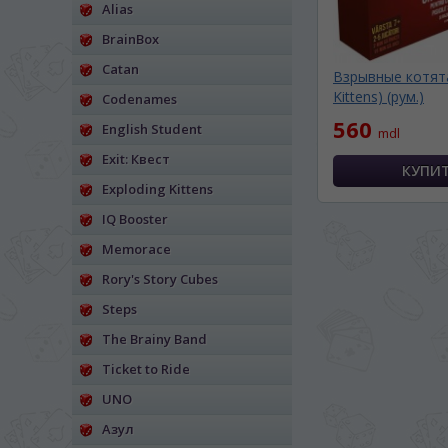
Alias
BrainBox
Catan
Взрывные котята
Kittens) (рум.)
Codenames
560
English Student
mdl
Exit: Квест
Exploding Kittens
IQ Booster
Memorace
Rory's Story Cubes
Steps
The Brainy Band
Ticket to Ride
UNO
Азул