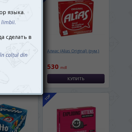
 69 или Игры в
Алиас (Alias Original) (рум.)
530
mdl