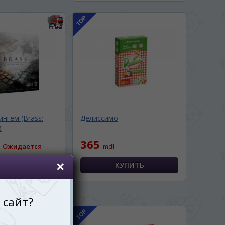
ингем (Brass:
Делиссимо
)
365
Ожидается
mdl
О ПОСТУПЛЕНИИ