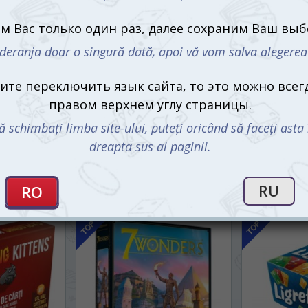
 Европа
Активити оригинальная
Love Фанты
urope) (рум.)
(Activity Original) (рус.)
постели
770
450
mdl
mdl