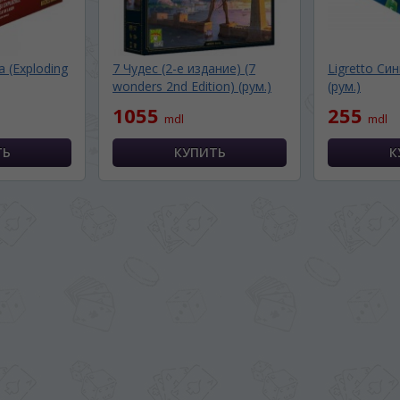
 (Exploding
7 Чудес (2-е издание) (7
Ligretto Син
wonders 2nd Edition) (рум.)
(рум.)
1055
255
mdl
mdl