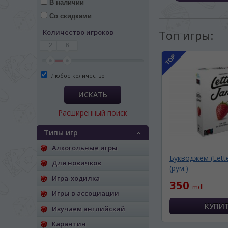
В наличии
Со скидками
Топ игры:
Количество игроков
2
6
Любое количество
ИСКАТЬ
Расширенный поиск
Типы игр
Алкогольные игры
Букводжем (Lette
Для новичков
(рум.)
Игра-ходилка
350
mdl
ЯЗЫК САЙТА / LIM
Игры в ассоциации
Изучаем английский
На каком языке Вы хотите
Карантин
În ce limbă ați dori să