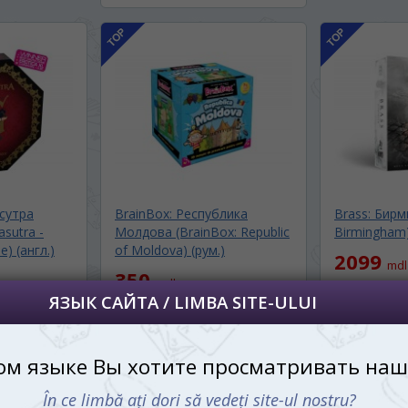
далее сохраним Ваш выбор языка.
 apoi vă vom salva alegerea limbii.
йта, то это можно всегда сделать в
углу страницы.
uteți oricând să faceți asta în colțul din
al paginii.
RU
сутра
BrainBox: Республика
Brass: Бирм
sutra -
Молдова (BrainBox: Republic
Birmingham
) (англ.)
of Moldova) (рум.)
2099
mdl
350
ается
mdl
СООБЩИТЬ 
СТУПЛЕНИИ