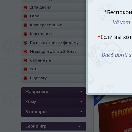
Для двоих
Евро
Кооперативные
Карточные
По игре / книге / фильму
Билет на поезд:
Игры для детей 2-6 лет
(Ticket to ride: E
Семейные
1035
mdl
18+
В дорогу
Жанры игр
Кому
В подарок
Серии игр