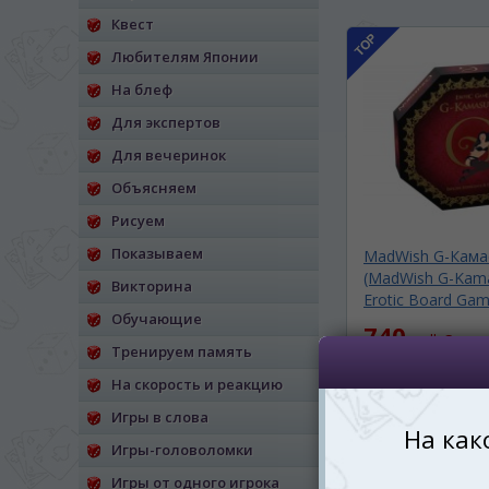
Квест
*
Беспокоим Вас только один раз, 
Vă vom deranja doar o singură dată,
Любителям Японии
На блеф
*
Если вы хотите переключить язык са
правом верхнем 
Для экспертов
Dacă doriți să schimbați limba site-ului, p
Для вечеринок
dreapta sus 
Объясняем
RO
Рисуем
Показываем
MadWish G-Кама
(MadWish G-Kama
Викторина
Erotic Board Game
Обучающие
740
mdl
Ожид
Тренируем память
СООБЩИТЬ О ПО
На скорость и реакцию
Игры в слова
Игры-головоломки
Игры от одного игрока