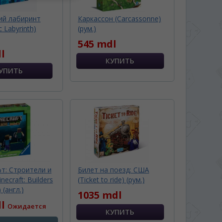
ий лабиринт
Каркассон (Carcassonne)
 Labyrinth)
(рум.)
545 mdl
l
т: Строители и
Билет на поезд: США
ecraft: Builders
(Ticket to ride) (рум.)
 (англ.)
1035 mdl
dl
Ожидается