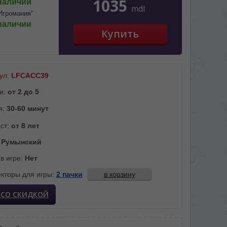
1035
наличии
mdl
Игромания”
наличии
ул:
LFCACC39
и:
от 2 до 5
я:
30-60 минут
ст:
от 8 лет
:
Румынский
 в игре:
Нет
кторы для игры:
2 пачки
в корзину
 СО СКИДКОЙ