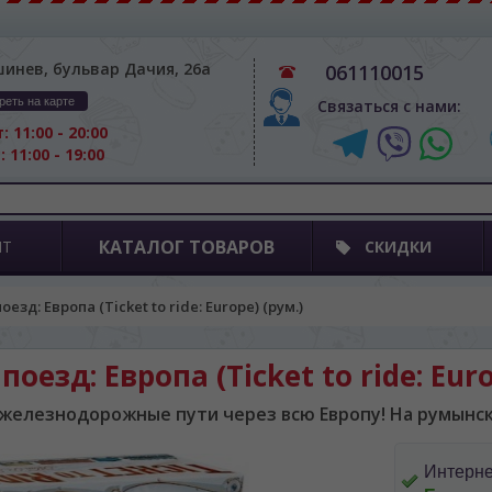
шинев, бульвар Дачия, 26а
061110015
реть на карте
Связаться с нами:
: 11:00 - 20:00
: 11:00 - 19:00
КАТАЛОГ ТОВАРОВ
ПТ
СКИДКИ
езд: Европа (Ticket to ride: Europe) (рум.)
поезд: Европа (Ticket to ride: Euro
железнодорожные пути через всю Европу! На румынск
Интерне