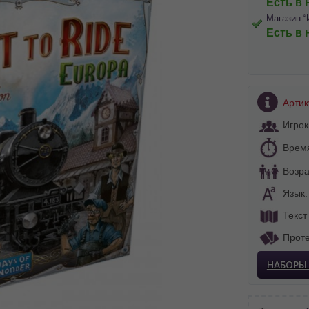
Есть в 
Магазин “
Есть в 
Артик
Игрок
Врем
Возра
Язык
Текст
Проте
НАБОРЫ
BA SITE-ULUI