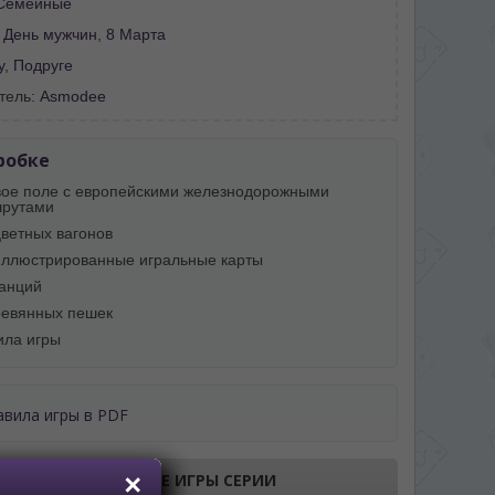
Семейные
:
День мужчин
,
8 Марта
у
,
Подруге
тель:
Asmodee
робке
вое поле с европейскими железнодорожными
рутами
цветных вагонов
иллюстрированные игральные карты
танций
ревянных пешек
ила игры
авила игры в PDF
ПОКАЗАТЬ ВСЕ ИГРЫ СЕРИИ