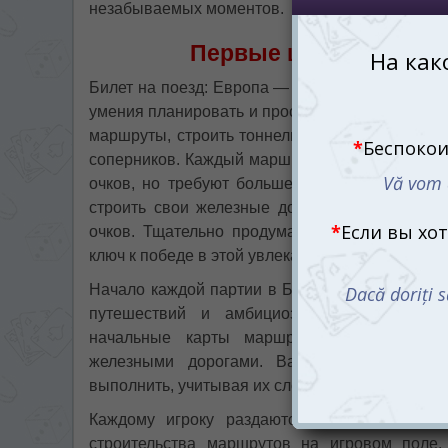
незабываемых моментов.
Первые шаги и строи
Билет на поезд: Европа — это игра, где кажды
умения планировать и просчитывать свои дейс
маршруты, строить тоннели и паромные переп
соперников. Каждый маршрут требует стратеги
очков, но требуют больше ресурсов и времен
строить свои железные дороги, и получают з
очков. Тщательно продуманные ходы и умен
ключ к победе в этой увлекательной игре.
Начало каждой партии в Билет на поезд: Евр
путешествий и амбициозных железнодорож
начальные карты маршрутов, которые опр
железными дорогами. Вам предстоит выби
выполнить, учитывая их сложность и стратегич
Каждому игроку раздаются начальные карт
строительства маршрутов на игровом поле.