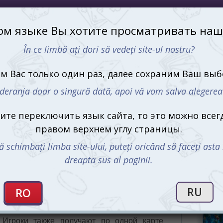
тельство маршрутов
Купит
Euro
й ход имеет значение. Ваш успех зависит от
Мо
твия наперёд. Вам предстоит прокладывать
равы, и всегда быть на шаг впереди своих
и и тактики: длинные пути приносят больше
и. Игроки собирают карты вагонов, чтобы
адания, которые помогут накопить больше
ие предугадывать действия соперников —
опа — это погружение в атмосферу великих
С этим 
ных проектов. Каждый игрок получает
еделяют города, кои нужно соединить
рать, какие маршруты вы попытаетесь
ескую важность.
ы вагонов. Эти карты используются для
 Игроки также получают по одной карте