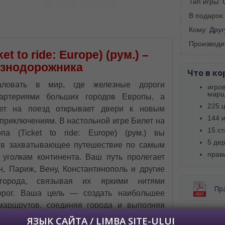
Тип игры:
В подарок
 просматривать наш сайт?
Кому:
Друг
 vedeți site-ul nostru?
Производи
далее сохраним Ваш выбор языка.
t to ride: Europe) (рум.) –
 apoi vă vom salva alegerea limbii.
езнодорожника
Что в ко
йта, то это можно всегда сделать в
аловать в мир, где железные дороги
углу страницы.
игро
марш
 артериями больших городов Европы, а
uteți oricând să faceți asta în colțul din
225 
al paginii.
ет на поезд открывает двери к новым
144 
приключениям. В настольной игре Билет на
RU
15 с
па (Ticket to ride: Europe) (рум.) вы
5 де
 в захватывающее путешествие по самым
прав
уголкам континента. Ваш путь пролегает
н, Париж, Вену, Константинополь и другие
 города, связывая их яркими нитями
Пр
орог. Ваша цель — создать наибольшее
маршрутов, соединяя города и выполняя
ючение, полное стратегии, планирования и