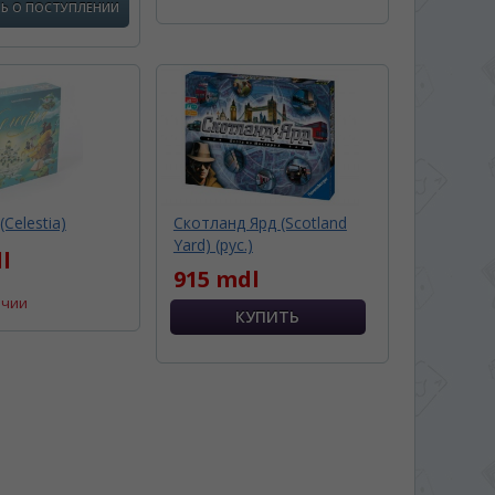
Ь О ПОСТУПЛЕНИИ
Celestia)
Скотланд Ярд (Scotland
Yard) (рус.)
l
915 mdl
ичии