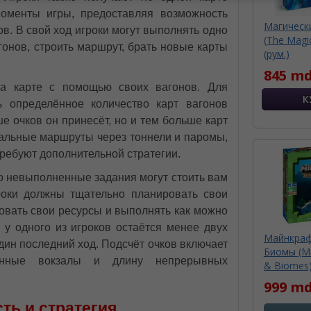
моменты игры, предоставляя возможность
Магическ
в. В свой ход игроки могут выполнять одно
(The Magic
гонов, строить маршрут, брать новые карты
(рум.)
845 md
а карте с помощью своих вагонов. Для
ь определённое количество карт вагонов
е очков он принесёт, но и тем больше карт
циальные маршруты через тоннели и паромы,
ребуют дополнительной стратегии.
о невыполненные задания могут стоить вам
гроки должны тщательно планировать свои
овать свои ресурсы и выполнять как можно
 у одного из игроков остаётся менее двух
Майнкраф
один последний ход. Подсчёт очков включает
Биомы (Min
енные вокзалы и длину непрерывных
& Biomes)
999 m
ть и стратегия