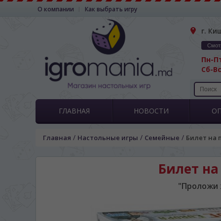
О компании
Как выбрать игру
г. Ки
Смот
Пн-Пт
Сб-Вс
ГЛАВНАЯ
НОВОСТИ
О
/
/
/
Главная
Настольные игры
Семейные
Билет на по
Билет на 
"Проложи 