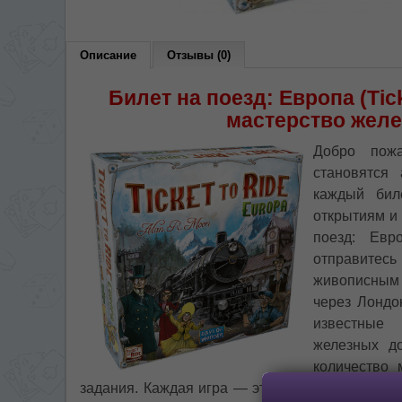
На каком языке Вы хотите
Описание
Отзывы (0)
În ce limbă ați dori să
*
Беспокоим Вас только один раз, 
Билет на поезд: Европа (Ticke
Vă vom deranja doar o singură dată,
мастерство жел
*
Если вы хотите переключить язык са
Добро пож
правом верхнем 
становятся
Dacă doriți să schimbați limba site-ului, p
dreapta sus 
каждый бил
открытиям и 
RO
поезд: Евро
отправитесь
живописным 
через Лондо
известные
железных д
количество 
задания. Каждая игра — это уникальное прикл