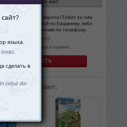
"TICKET TO RIDE"
ь Билет на поезд: Европа (Ticket to ride:
pe) (рум.) с доставкой по Кишиневу либо
лдове можно позвонив по телефону:
061110015
или оформив заказ в корзине!
товаром покупают: