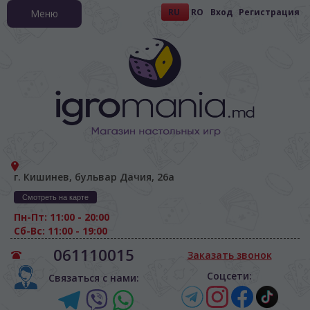
RU
RO
Вход
Регистрация
Меню
г. Кишинев, бульвар Дачия, 26а
Смотреть на карте
Пн-Пт: 11:00 - 20:00
Сб-Вс: 11:00 - 19:00
061110015
Заказать звонок
Соцсети:
Связаться с нами: