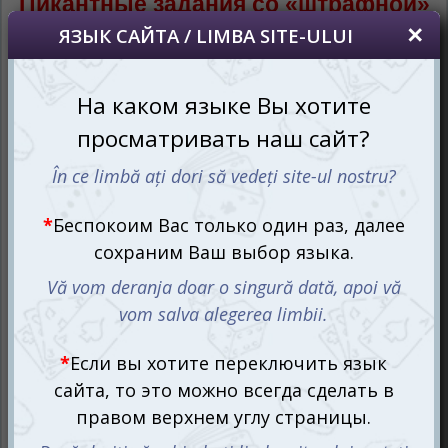
Пикантные задания со «штрафной»
Игроки, которых может быть от 3 до 10, получают по
персональному двустороннему планшету а-ля пивная
кружка и маркеры для фиксации употреблённого в
процессе партии условного литража.
Цель игры: добраться к литровой или двухлитровой
отметки на планшете, получая баллы за выполнение
заданий.
В составе Градуса имеется 6 игровых колод с
заданиями различной тематики:
Базовая – основная колода, без которой не