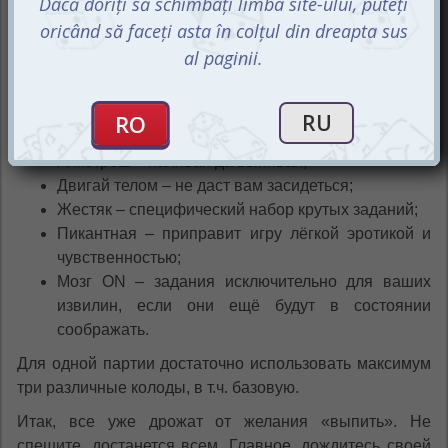
пройдёт ни одна партия;
Алкотреш – наливай да выпивай;
Двигай телом – не даст вам засидеться;
Жестяк – специфический набор крутых заданий;
Пикантная – приправит игру лёгкой эротикой и
чувственностью;
Мозг ON – задания исключительно для ваших
извилин, если они ещё будут в состоянии
соображать.
Для одной партии достаточно использовать максимум
три различные колоды, в т.ч. базовую.
Итак, все уже дрожат от желания «выпить». Не
спешите, достанется всем. Главное, дождитесь своей