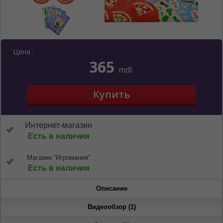
ЯЗЫК САЙТА / LIMBA SITE-ULUI
Цена :
На каком языке Вы хотите
365
mdl
просматривать наш сайт?
În ce limbă ați dori să vedeți site-ul nostru?
*
Беспокоим Вас только один раз, далее
сохраним Ваш выбор языка.
Vă vom deranja doar o singură dată, apoi vă
Интернет-магазин
vom salva alegerea limbii.
Есть в наличии
*
Если вы хотите переключить язык
сайта, то это можно всегда сделать в
Магазин “Игромания”
правом верхнем углу страницы.
Есть в наличии
Dacă doriți să schimbați limba site-ului, puteți
oricând să faceți asta în colțul din dreapta sus
Описание
al paginii.
Видеообзор (1)
RU
RO