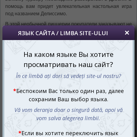
помощь вам придет увлекательная настольная игра
под названием Делиссимо.
В этой необычной пиццерии покупатели заказывают не
целые пиццы, а только нужное количество кусочков.
Директор пиццерии обещал выдать премию только
одному из курьеров в конце месяца, но еще не
определился, кому именно. В связи с этим друзья из
службы курьерской доставки решили сделать пари: тот,
кто выполнит наибольшее количество заказов, получит
премию.
Пиццу разбирай, дроби изучай!
Заказы должны быть правильно распределены между
курьерами, и каждый из них должен выбрать кусочки с
нужными ингредиентами. Иногда клиенты делают
специальные заказы, и это настоящий праздник для
курьеров, будь то любители грибов с вечеринки,
готовые взять все, что у вас есть, или ценители пиццы