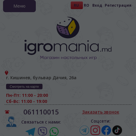
RU
RO
Вход
Регистрация
Меню
г. Кишинев, бульвар Дачия, 26а
Смотреть на карте
Пн-Пт: 11:00 - 20:00
Сб-Вс: 11:00 - 19:00
061110015
Заказать звонок
Соцсети:
Связаться с нами: