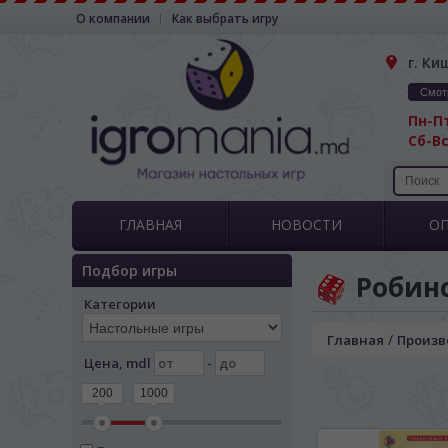
О компании
Как выбрать игру
г. Ки
Смот
Пн-Пт
Сб-Вс
ГЛАВНАЯ
НОВОСТИ
О
Подбор игры
Робин
Категории
/
Главная
Произв
Цена, mdl
-
200
1000