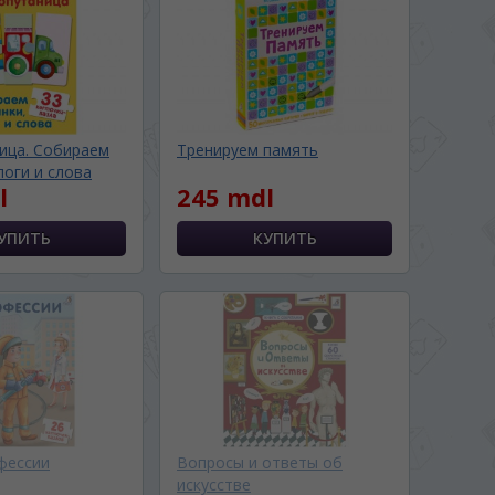
ица. Собираем
Тренируем память
логи и слова
l
245 mdl
фессии
Вопросы и ответы об
искусстве