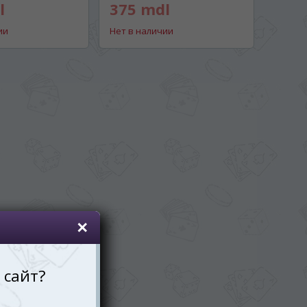
l
375 mdl
ии
Нет в наличии