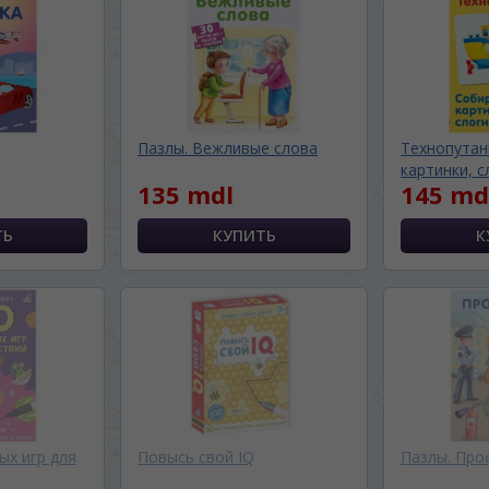
Пазлы. Вежливые слова
Технопутан
картинки, с
135 mdl
145 md
BA SITE-ULUI
 просматривать наш сайт?
ых игр для
Повысь свой IQ
Пазлы. Про
 vedeți site-ul nostru?