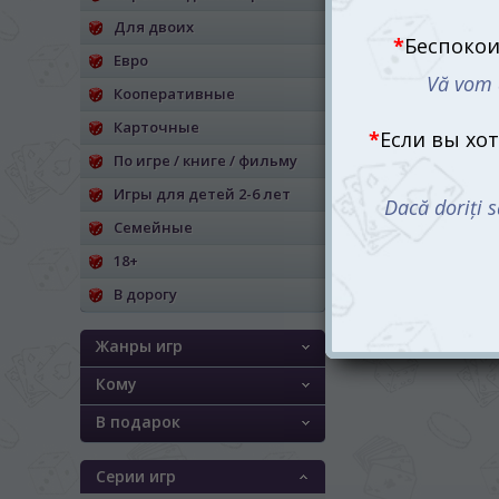
Для двоих
Евро
Кооперативные
Карточные
По игре / книге / фильму
Игры для детей 2-6 лет
Семейные
18+
В дорогу
Жанры игр
Кому
В подарок
Серии игр