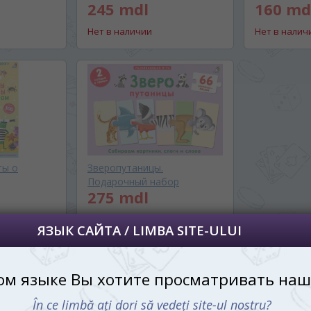
245 mdl
160 md
далее сохраним Ваш выбор языка.
Нет в наличии
Нет в налич
 apoi vă vom salva alegerea limbii.
йта, то это можно всегда сделать в
углу страницы.
uteți oricând să faceți asta în colțul din
al paginii.
RU
ты о
Зверопутаницы.
Подарочный набор
275 mdl
Нет в наличии