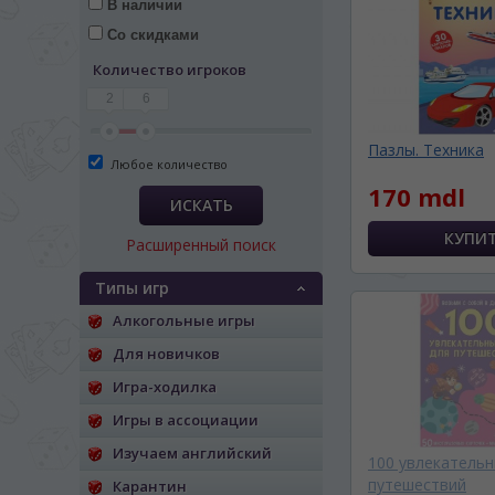
В наличии
Со скидками
Количество игроков
2
6
Пазлы. Техника
Любое количество
170 mdl
ИСКАТЬ
Расширенный поиск
Типы игр
Алкогольные игры
Для новичков
Игра-ходилка
ЯЗЫК САЙТА / LIM
Игры в ассоциации
Изучаем английский
На каком языке Вы хотите
100 увлекательн
путешествий
Карантин
În ce limbă ați dori să