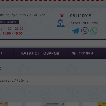
шинев, бульвар Дачия, 26а
061110015
реть на карте
Связаться с нами:
: 11:00 - 20:00
: 11:00 - 19:00
КАТАЛОГ ТОВАРОВ
ПТ
СКИДКИ
с
/
одитель
Робинс