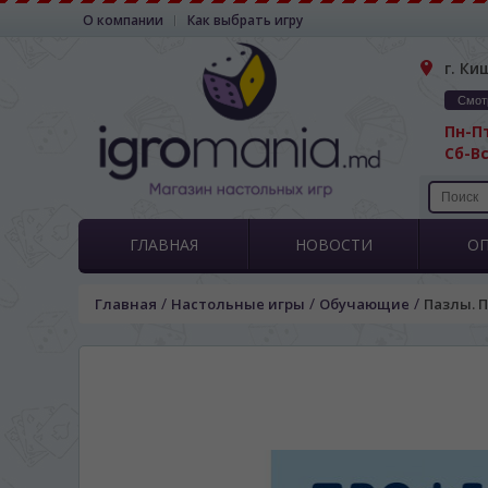
О компании
Как выбрать игру
г. Ки
Смот
Пн-Пт
Сб-Вс
ГЛАВНАЯ
НОВОСТИ
О
/
/
/
Главная
Настольные игры
Обучающие
Пазлы. 
ЯЗЫК САЙТА / LIM