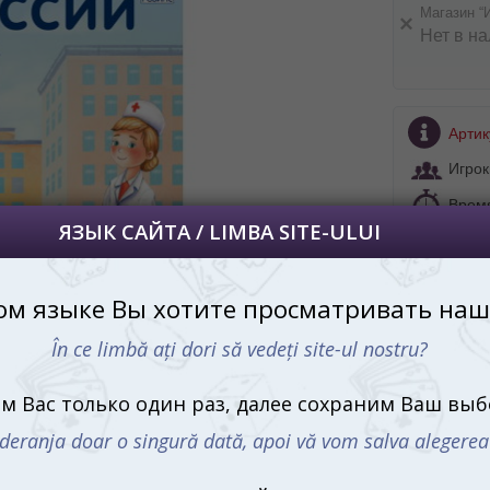
Магазин “
Нет в н
 просматривать наш сайт?
 vedeți site-ul nostru?
далее сохраним Ваш выбор языка.
 apoi vă vom salva alegerea limbii.
Артик
йта, то это можно всегда сделать в
Игрок
углу страницы.
Врем
uteți oricând să faceți asta în colțul din
al paginii.
Возра
Язык
RU
Тип игры:
Обучающи
В подарок
Кому:
Ребе
Производи