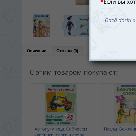
Описание
Отзывы (0)
С этим товаром покупают:
Автопутаница. Собираем
Пазлы. Вежлив
картинки, слоги и слова