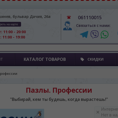
шинев, бульвар Дачия, 26а
061110015
реть на карте
Связаться с нами:
: 11:00 - 20:00
: 11:00 - 19:00
КАТАЛОГ ТОВАРОВ
ПТ
СКИДКИ
Профессии
Пазлы. Профессии
"Выбирай, кем ты будешь, когда вырастешь!"
Интерне
Нет в н
BA SITE-ULUI