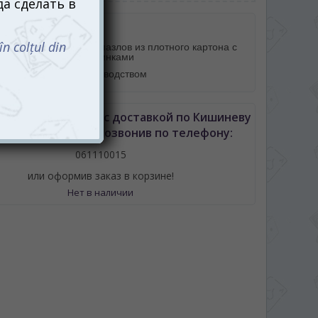
робке
усторонних карточек-пазлов из плотного картона с
ивыми большими картинками
очка с подробным руководством
Пазлы. Профессии с доставкой по Кишиневу
 Молдове можно позвонив по телефону:
061110015
или оформив заказ в корзине!
Нет в наличии