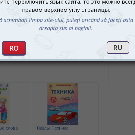
Что в ко
26 дв
крас
карт
Купить 
либо
ые слова
Пазлы. Техника