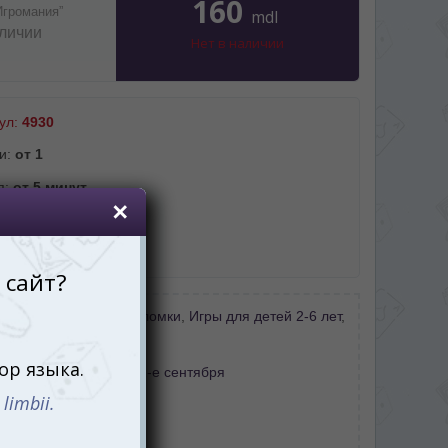
160
Игромания”
mdl
аличии
Нет в наличии
ул:
4930
и:
от 1
я:
от 5 минут
ст:
от 3 лет
:
Русский
В дорогу
,
Игры-головоломки
,
Игры для детей 2-6 лет
,
е
:
День защиты детей
,
1-е сентября
нку
тель:
Робинс