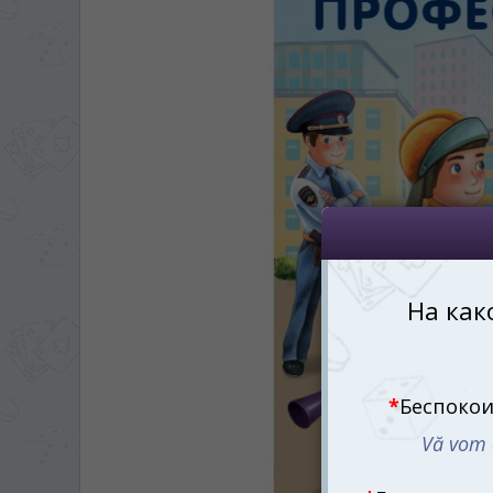
На каком языке Вы хотите
În ce limbă ați dori să
*
Беспокоим Вас только один раз, 
Vă vom deranja doar o singură dată,
*
Если вы хотите переключить язык са
правом верхнем 
Dacă doriți să schimbați limba site-ului, p
dreapta sus 
RO