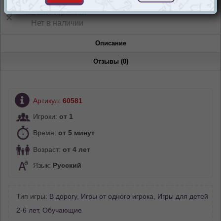
Магазин “Игромания”
Нет в наличии
Описание
Отзывы (0)
Артикул:
60581
Игроки:
от 1
Время:
от 5 минут
Возраст:
от 4 лет
Язык:
Русский
Тип игры:
В дорогу
,
Игры от одного игрока
,
Игры для детей
2-6 лет
,
Обучающие