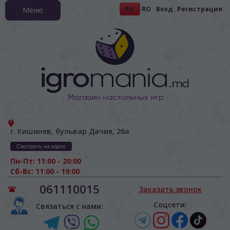
RU
RO
Вход
Регистрация
Меню
г. Кишинев, бульвар Дачия, 26а
Смотреть на карте
Пн-Пт: 11:00 - 20:00
Сб-Вс: 11:00 - 19:00
061110015
Заказать звонок
Соцсети:
Связаться с нами: