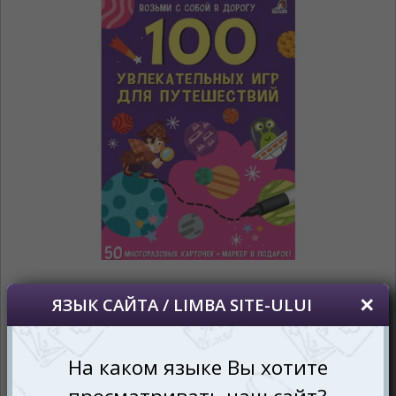
просматривать наш сайт?
În ce limbă ați dori să vedeți site-ul nostru?
*
Беспокоим Вас только один раз, далее
сохраним Ваш выбор языка.
Vă vom deranja doar o singură dată, apoi vă
vom salva alegerea limbii.
*
Если вы хотите переключить язык
сайта, то это можно всегда сделать в
правом верхнем углу страницы.
Dacă doriți să schimbați limba site-ului, puteți
oricând să faceți asta în colțul din dreapta sus
al paginii.
RU
RO