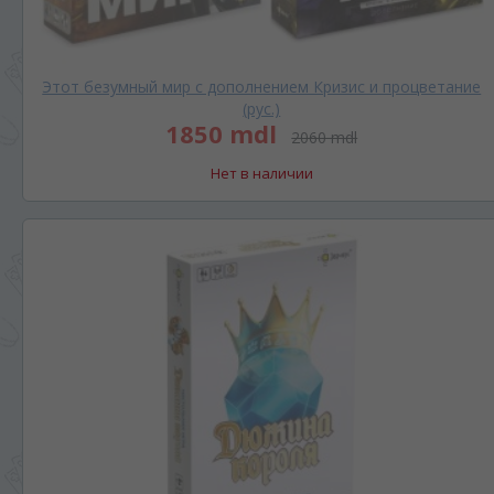
Этот безумный мир с дополнением Кризис и процветание
(рус.)
1850 mdl
2060 mdl
Нет в наличии