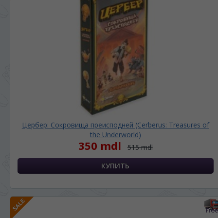
Цербер: Сокровища преисподней (Cerberus: Treasures of
the Underworld)
350 mdl
515 mdl