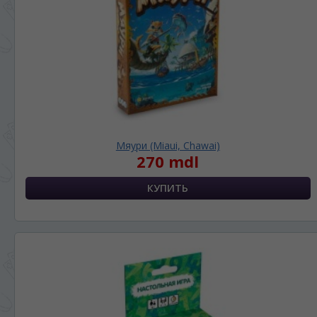
ЯЗЫК САЙТА / LIMBA SITE-ULUI
На каком языке Вы хотите
просматривать наш сайт?
În ce limbă ați dori să vedeți site-ul nostru?
*
Беспокоим Вас только один раз, далее
сохраним Ваш выбор языка.
Vă vom deranja doar o singură dată, apoi vă
Мяури (Miaui, Chawai)
vom salva alegerea limbii.
270 mdl
*
Если вы хотите переключить язык
сайта, то это можно всегда сделать в
правом верхнем углу страницы.
Dacă doriți să schimbați limba site-ului, puteți
oricând să faceți asta în colțul din dreapta sus
al paginii.
RU
RO