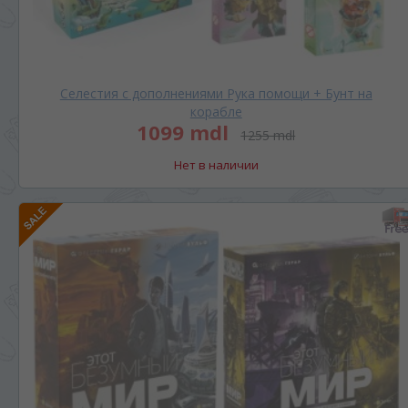
Селестия с дополнениями Рука помощи + Бунт на
корабле
1099 mdl
1255 mdl
Нет в наличии