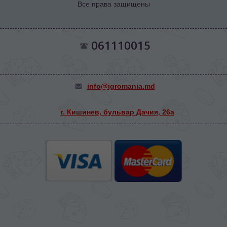
Все права защищены
061110015
info@igromania.md
г. Кишинев, бульвар Дачия, 26а