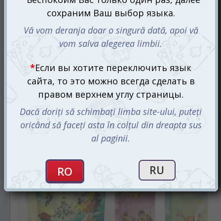
Опал (Opale)
410 mdl