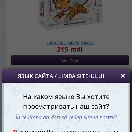
Тигрята с карандашами
215 mdl