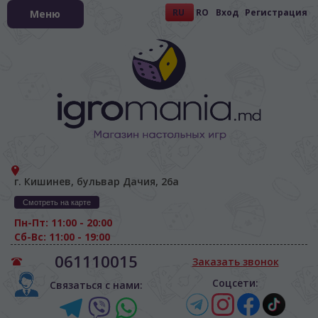
RU
RO
Вход
Регистрация
Меню
г. Кишинев, бульвар Дачия, 26а
Смотреть на карте
Пн-Пт: 11:00 - 20:00
Сб-Вс: 11:00 - 19:00
061110015
Заказать звонок
Соцсети:
Связаться с нами: