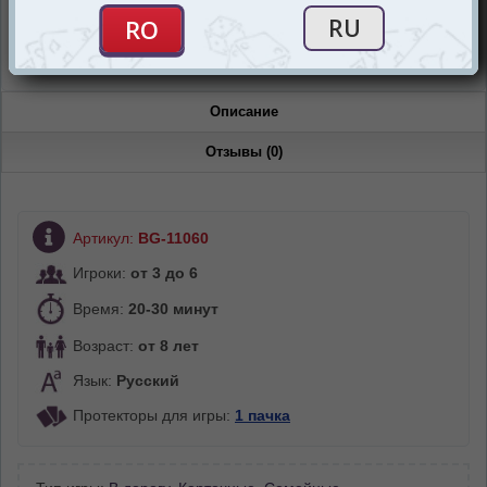
Магазин “Игромания”
Есть в наличии
Описание
Отзывы (0)
Артикул:
BG-11060
Игроки:
от 3 до 6
Время:
20-30 минут
Возраст:
от 8 лет
Язык:
Русский
Протекторы для игры:
1 пачка