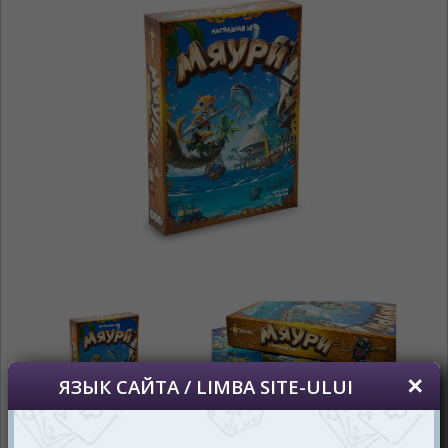
На каком языке Вы хотите
просматривать наш сайт?
În ce limbă ați dori să vedeți site-ul nostru?
*
Беспокоим Вас только один раз, далее
сохраним Ваш выбор языка.
Vă vom deranja doar o singură dată, apoi vă
vom salva alegerea limbii.
*
Если вы хотите переключить язык
сайта, то это можно всегда сделать в
правом верхнем углу страницы.
Dacă doriți să schimbați limba site-ului, puteți
oricând să faceți asta în colțul din dreapta sus
al paginii.
RU
RO