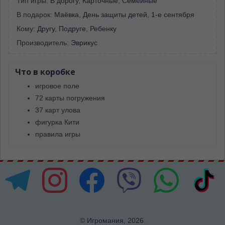
Тип игры:
В дорогу
,
Карточные
,
Семейные
В подарок:
Маёвка
,
День защиты детей
,
1-е сентября
Кому:
Другу
,
Подруге
,
Ребенку
Производитель:
Эврикус
Что в коробке
игровое поле
72 карты погружения
37 карт улова
фигурка Кити
правила игры
© Игромания, 2026.