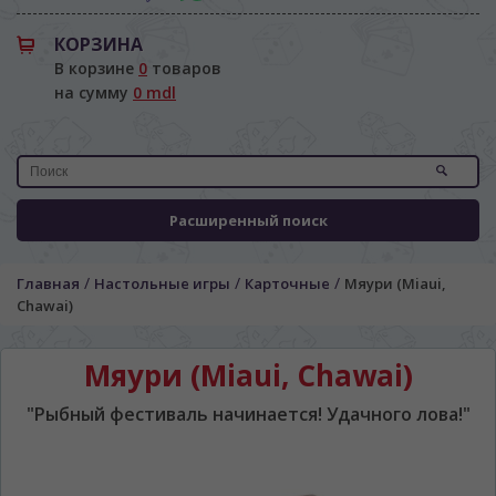
КОРЗИНА
В корзине
0
товаров
на сумму
0 mdl
Расширенный поиск
/
/
/
Главная
Настольные игры
Карточные
Мяури (Miaui,
Chawai)
Мяури (Miaui, Chawai)
"Рыбный фестиваль начинается! Удачного лова!"
ЯЗЫК САЙТА / LIMBA SITE-ULUI