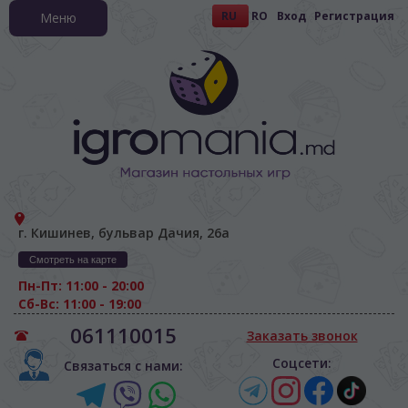
RU
RO
Вход
Регистрация
Меню
г. Кишинев, бульвар Дачия, 26а
Смотреть на карте
Пн-Пт: 11:00 - 20:00
Сб-Вс: 11:00 - 19:00
061110015
Заказать звонок
Соцсети:
Связаться с нами: