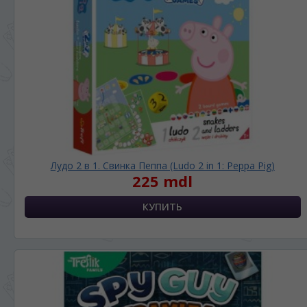
Лудо 2 в 1. Свинка Пеппа (Ludo 2 in 1: Peppa Pig)
225 mdl
ЯЗЫК САЙТА / LIMBA SITE-ULUI
На каком языке Вы хотите