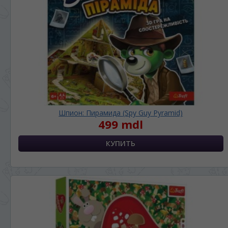
просматривать наш сайт?
În ce limbă ați dori să vedeți site-ul nostru?
*
Беспокоим Вас только один раз, далее
сохраним Ваш выбор языка.
Vă vom deranja doar o singură dată, apoi vă
vom salva alegerea limbii.
*
Если вы хотите переключить язык
сайта, то это можно всегда сделать в
правом верхнем углу страницы.
Dacă doriți să schimbați limba site-ului, puteți
Шпион: Пирамида (Spy Guy Pyramid)
oricând să faceți asta în colțul din dreapta sus
499 mdl
al paginii.
RU
RO