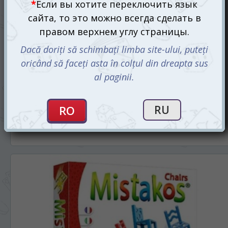
Шпион (Spy Guy)
475 mdl