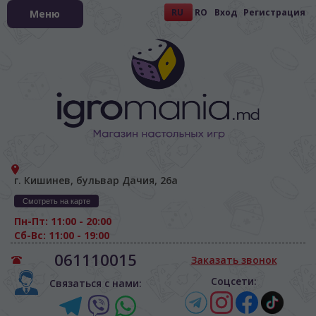
RU
RO
Вход
Регистрация
Меню
г. Кишинев, бульвар Дачия, 26а
Смотреть на карте
Пн-Пт: 11:00 - 20:00
Сб-Вс: 11:00 - 19:00
061110015
Заказать звонок
Соцсети:
Связаться с нами: