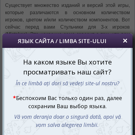
Существует множество изданий и версий этой игры,
которые различаются в основном количеством
игроков, цветом и/или количеством компонентов. Вот
сейчас перед вами Стульчики для 3-х игроков
(Міstakos). Это название само говорит о том, что вам
предстоит заниматься построением необычной
конструкции втроём.
Выставляй! Строй! Побеждай! или
Искусство баланса на стульях