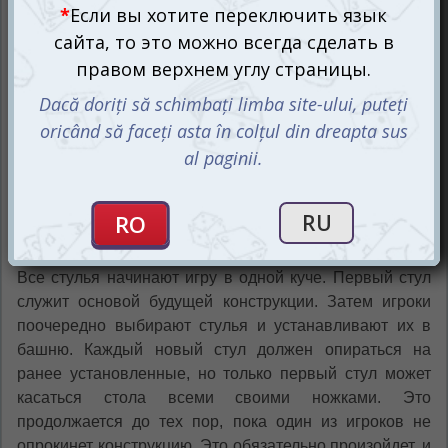
В комплекте игры вас ждут 8 зелёных, 8 синих и 8
красных стульчиков, различающихся между собой
формой. Ваша задача – выстраивать их поочередно,
создавая уникальную башню. Правила предлагают два
режима игры, которые можно изменять по своему
усмотрению.
Все стулья начинают игру в одной куче. Первый стул
служит основой будущей конструкции. Затем игроки
поочередно выбирают стулья и устанавливают их в
башню. Каждый новый стул должен опираться на
ранее установленные, но только первый стул может
касаться стола всеми своими ножками. Это
продолжается до тех пор, пока один из игроков не
опрокинет конструкцию. Это обязательно произойдет, и