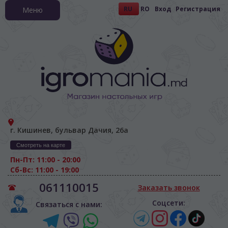
RU
RO
Вход
Регистрация
Меню
г. Кишинев, бульвар Дачия, 26а
Смотреть на карте
Пн-Пт: 11:00 - 20:00
Сб-Вс: 11:00 - 19:00
061110015
Заказать звонок
Соцсети:
Связаться с нами: