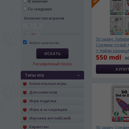
В наличии
Со скидками
Количество игроков
2
6
50 задач: Лабир
Любое количество
Соедини точки! 
+ Найди разницу!
ИСКАТЬ
550 mdl
6
Расширенный поиск
Типы игр
Алкогольные игры
Для новичков
Игра-ходилка
ЯЗЫК САЙТА / LIM
Игры в ассоциации
Изучаем английский
На каком языке Вы хотите
Карантин
50 задач: Соедин
În ce limbă ați dori să