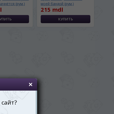
ачнётся (рум.)
моей бандой (рум.)
l
215 mdl