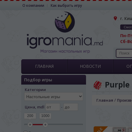
О компании
Как выбрать игру
г. Ки
Смот
Пн-Пт
Сб-Вс
ГЛАВНАЯ
НОВОСТИ
О
Подбор игры
Purple
Категории
/
Главная
Произв
Цена, mdl
-
200
1000