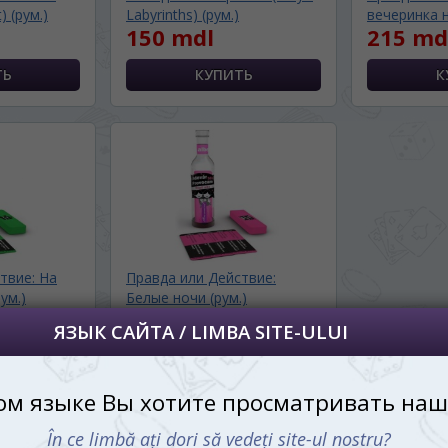
) (рум.)
Labyrinths) (рум.)
вечеринка н
далее сохраним Ваш выбор языка.
150 mdl
215 md
 apoi vă vom salva alegerea limbii.
йта, то это можно всегда сделать в
углу страницы.
uteți oricând să faceți asta în colțul din
al paginii.
RU
твие: На
Правда или Действие:
ум.)
Белые ночи (рум.)
215 mdl
идается
Ожидается
СТУПЛЕНИИ
СООБЩИТЬ О ПОСТУПЛЕНИИ