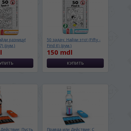
айди разницу!
50 задач: Найди это! (Fifty -
7) (рум.)
Find it) (рум.)
l
150 mdl
 Действие: Пусть
Правда или Действие: С