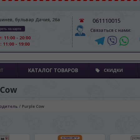
шинев, бульвар Дачия, 26а
061110015
реть на карте
Связаться с нами:
: 11:00 - 20:00
: 11:00 - 19:00
КАТАЛОГ ТОВАРОВ
ПТ
СКИДКИ
 Cow
/
одитель
Purple Cow