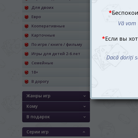
Для двоих
Евро
Кооперативные
Карточные
По игре / книге / фильму
Игры для детей 2-6 лет
Семейные
18+
В дорогу
Жанры игр
Кому
В подарок
Серии игр