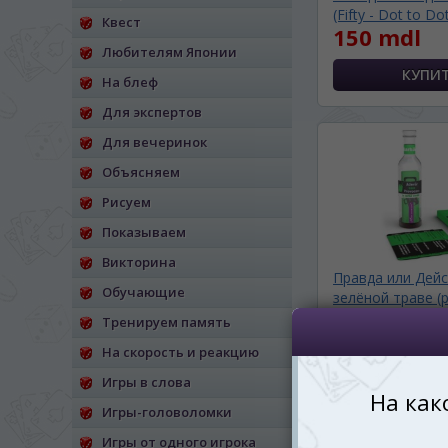
(Fifty - Dot to Dot
Квест
*
Беспокоим Вас только один раз, 
150 mdl
Vă vom deranja doar o singură dată,
Любителям Японии
На блеф
*
Если вы хотите переключить язык са
правом верхнем 
Для экспертов
Dacă doriți să schimbați limba site-ului, p
Для вечеринок
dreapta sus 
Объясняем
RO
Рисуем
Показываем
Викторина
Правда или Дейс
Обучающие
зелёной траве (р
215 mdl
Тренируем память
Ож
На скорость и реакцию
СООБЩИТЬ О ПО
Игры в слова
Игры-головоломки
Игры от одного игрока