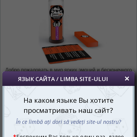
Добро пожаловать в мир ярких эмоций и бесконечного
веселья с настольной игрой Правда или Действие:
Пусть вечеринка начнётся (рум.)! Эта игра превратит
любую встречу друзей или семьи в незабываемое
приключение, полное смеха и удивительных открытий.
Классическая концепция "вращения бутылочки"
получила новую жизнь в этой обновлённой версии,
которая сохранила всю прелесть оригинала, но
добавила современные элементы и гарантировала
безопасность вопросов. Теперь игра стала ещё