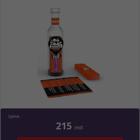
Цена :
215
mdl