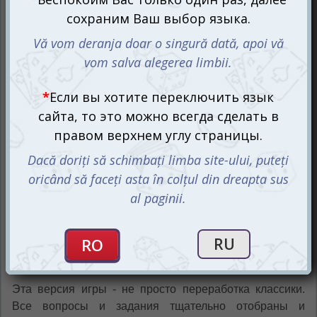
интереснее и доступнее для широкой аудитории.
Вращайте бутылочку и
раскрывайте тайны
Настольная игра Правда или Действие: Пусть
вечеринка начнётся (рум.) оживит вашу вечеринку
моментально!
Правила просты и увлекательны: один из игроков
вращает бутылочку в центре круга. Как только
бутылочка остановится, игрок, который её крутил,
вытягивает карту из колоды и задаёт вопрос или
предлагает задание тому, на кого указывает горлышко
бутылочки. Это идеальный способ узнать больше о
своих друзьях и родных, открыть их сокровенные
тайны и разделить множество забавных моментов.
Эта версия игры - не просто переработка классики.
Все вопросы и задания тщательно отобраны и