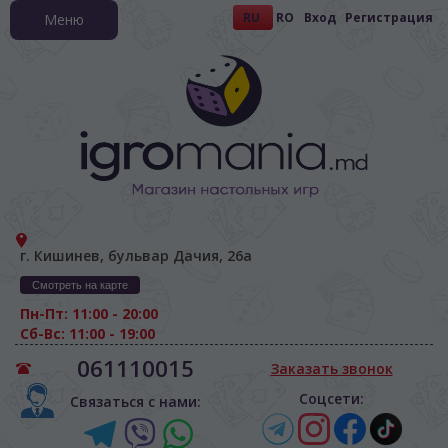
RU
RO
Вход
Регистрация
Меню
г. Кишинев, бульвар Дачия, 26а
Смотреть на карте
Пн-Пт: 11:00 - 20:00
Сб-Вс: 11:00 - 19:00
061110015
Заказать звонок
Соцсети:
Связаться с нами: