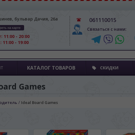
шинев, бульвар Дачия, 26а
061110015
реть на карте
Связаться с нами:
: 11:00 - 20:00
: 11:00 - 19:00
КАТАЛОГ ТОВАРОВ
ПТ
СКИДКИ
Board Games
/
одитель
Ideal Board Games