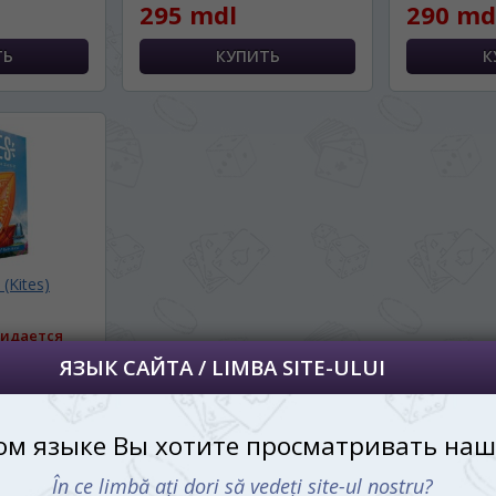
295 mdl
290 md
далее сохраним Ваш выбор языка.
 apoi vă vom salva alegerea limbii.
йта, то это можно всегда сделать в
углу страницы.
uteți oricând să faceți asta în colțul din
al paginii.
RU
(Kites)
идается
СТУПЛЕНИИ