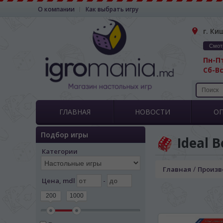
О компании
Как выбрать игру
г. Ки
Смот
Пн-Пт
Сб-Вс
ГЛАВНАЯ
НОВОСТИ
О
Подбор игры
Ideal 
Категории
/
Главная
Произв
Цена, mdl
-
200
1000