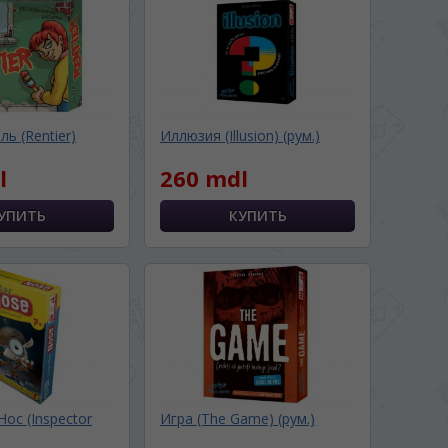
ь (Rentier)
Иллюзия (Illusion) (рум.)
l
260 mdl
ос (Inspector
Игра (The Game) (рум.)