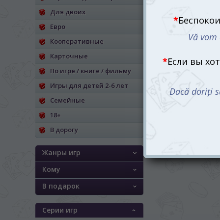
Для двоих
Евро
Кооперативные
Карточные
По игре / книге / фильму
Игры для детей 2-6 лет
Семейные
18+
В дорогу
Жанры игр
Кому
В подарок
Серии игр