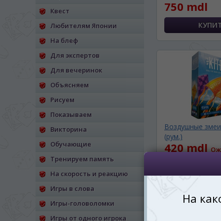
750 mdl
Квест
*
Беспокоим Вас только один раз, 
Vă vom deranja doar o singură dată,
Любителям Японии
На блеф
*
Если вы хотите переключить язык са
правом верхнем 
Для экспертов
Dacă doriți să schimbați limba site-ului, p
Для вечеринок
dreapta sus 
Объясняем
RO
Рисуем
Показываем
Воздушные змеи 
Викторина
(рум.)
Обучающие
420 mdl
Ож
Тренируем память
СООБЩИТЬ О ПО
На скорость и реакцию
Игры в слова
Игры-головоломки
Игры от одного игрока