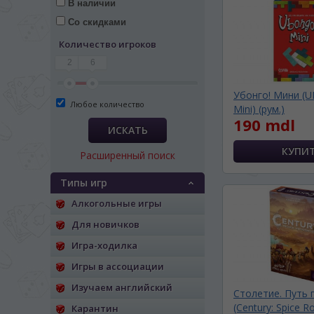
В наличии
Со скидками
Количество игроков
2
6
Убонго! Мини 
Любое количество
Mini) (рум.)
190 mdl
ИСКАТЬ
Расширенный поиск
Типы игр
Алкогольные игры
Для новичков
Игра-ходилка
ЯЗЫК САЙТА / LIM
Игры в ассоциации
Изучаем английский
На каком языке Вы хотите
Столетие. Путь 
(Century: Spice R
Карантин
În ce limbă ați dori să