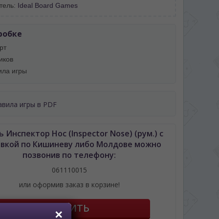
тель:
Ideal Board Games
робке
рт
иков
ила игры
авила игры в PDF
 Инспектор Нос (Inspector Nose) (рум.) с
авкой по Кишиневу либо Молдове можно
позвонив по телефону:
061110015
или оформив заказ в корзине!