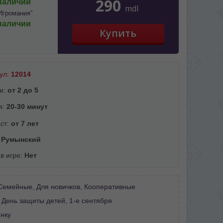
290
наличии
mdl
Игромания”
наличии
ул:
12014
и:
от 2 до 5
я:
20-30 минут
ст:
от 7 лет
:
Румынский
 в игре:
Нет
Семейные
,
Для новичков
,
Кооперативные
:
День защиты детей
,
1-е сентября
нку