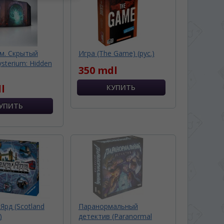
м. Скрытый
Игра (The Game) (рус.)
sterium: Hidden
350 mdl
l
Ярд (Scotland
Паранормальный
)
детектив (Paranormal