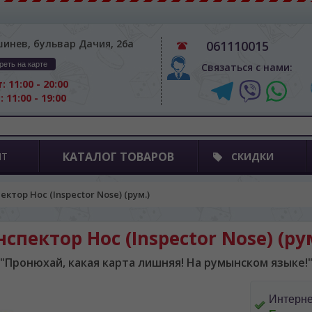
шинев, бульвар Дачия, 26а
061110015
реть на карте
Связаться с нами:
: 11:00 - 20:00
: 11:00 - 19:00
КАТАЛОГ ТОВАРОВ
ПТ
СКИДКИ
ектор Нос (Inspector Nose) (рум.)
спектор Нос (Inspector Nose) (ру
"Пронюхай, какая карта лишняя! На румынском языке!
Интерне