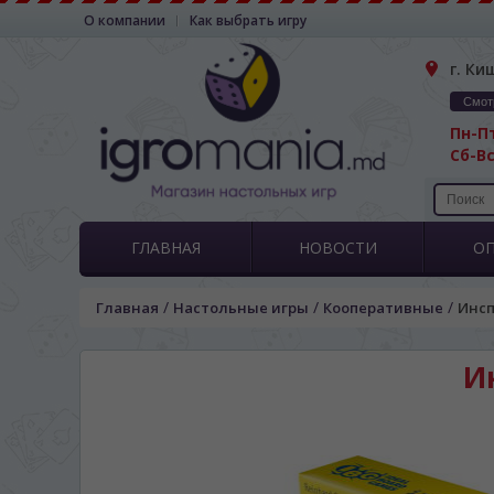
О компании
Как выбрать игру
г. Ки
Смот
Пн-Пт
Сб-Вс
ГЛАВНАЯ
НОВОСТИ
О
/
/
/
Главная
Настольные игры
Кооперативные
Инсп
Ин