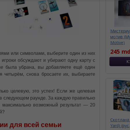
Мистериу
мотив (My
Motive)
245 md
ниями или символами, выберите один из них
е игроки обсуждают и убирают одну карту с
не была убрана, вы добавляете ещё один
я четырём, снова бросаете их, выбираете
лько целевую, это успех! Если же целевая
я в следующем раунде. За каждую правильно
о, максимально возможный результат — 20
ей?
Скотланд 
и для всей семьи
Yard) (рус.