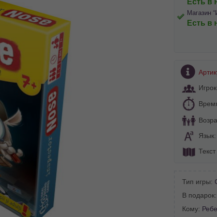
Есть в 
Магазин “
Есть в 
Артик
Игрок
Врем
Возра
Язык
Текст
Тип игры:
В подарок
Кому:
Ребе
BA SITE-ULUI