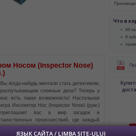
Производи
 просматривать наш сайт?
 vedeți site-ul nostru?
Что в ко
60 ка
далее сохраним Ваш выбор языка.
8 куб
 apoi vă vom salva alegerea limbii.
прав
йта, то это можно всегда сделать в
углу страницы.
uteți oricând să faceți asta în colțul din
ом Носом (Inspector Nose)
Пр
al paginii.
.)
RU
Купить
Вы когда-нибудь мечтали стать детективом,
дост
распутывающим сложные дела? Теперь у
вас есть такая возможность! Настольная
игра Инспектор Нос (Inspector Nose) (рум.)
приглашает вас в мир загадок и
таинственных происшествий, где каждый
ход становится шагом к раскрытию
головоломки. Это увлекательная и