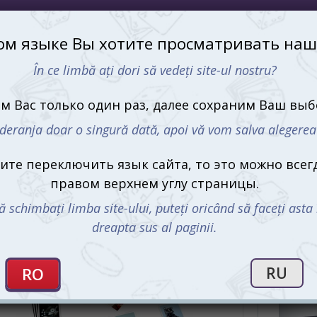
развивающая игра, которая захватит вас с
первых минут и не отпустит до самого
С этим 
конца.
ок и приключений
а, это настоящее детективное приключение.
танных дел, используя свои навыки
новится детективом, который шаг за шагом
Нераскры
ировать их и строить цепочки логических
(Derective
вам разнообразные головоломки, каждая из
(рус.)
еативного мышления. Вас ждёт множество
435 md
но и требует новых стратегий.