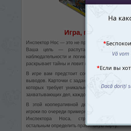
Игра, полная загад
Инспектор Нос — это не просто настольная игр
Ваша цель — распутать множество запу
наблюдательности и логики. Каждый игрок ста
раскрывает тайны и ловит преступников.
В игре вам предстоит собрать улики, анализ
выводов. Карточки с заданиями предоставят 
которых требует уникального подхода и кр
захватывающих дел, каждое из которых уникаль
В этой кооперативной дедуктивной игре
игроки по очереди примеряют на себя роль
Инспектора Носа, стремясь помочь
остальным определить правильную карту.