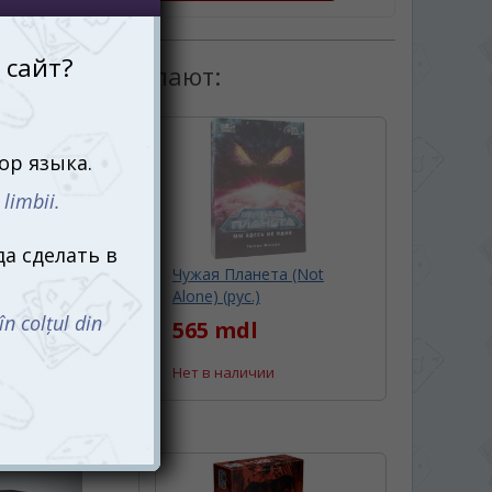
товаром покупают:
тые дела
Чужая Планета (Not
's Case Files)
Alone) (рус.)
565 mdl
l
Нет в наличии