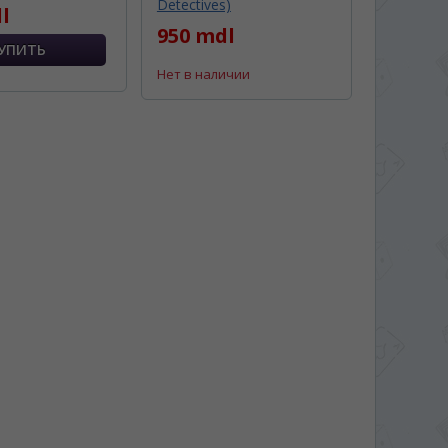
Detectives)
l
950 mdl
Нет в наличии