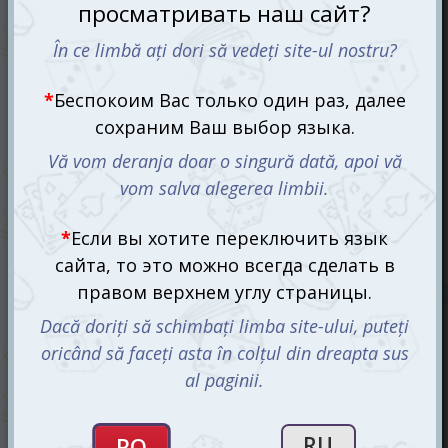
Идем на рыбалку (Gone Fishin)
80 mdl