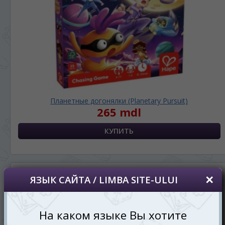
Планетные догонялки (Planetary Pursuit)
265 mdl