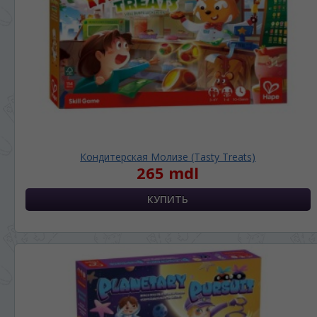
ЯЗЫК САЙТА / LIMBA SITE-ULUI
На каком языке Вы хотите
просматривать наш сайт?
În ce limbă ați dori să vedeți site-ul nostru?
*
Беспокоим Вас только один раз, далее
Кондитерская Молизе (Tasty Treats)
сохраним Ваш выбор языка.
265 mdl
Vă vom deranja doar o singură dată, apoi vă
vom salva alegerea limbii.
*
Если вы хотите переключить язык
сайта, то это можно всегда сделать в
правом верхнем углу страницы.
Dacă doriți să schimbați limba site-ului, puteți
oricând să faceți asta în colțul din dreapta sus
al paginii.
RU
RO