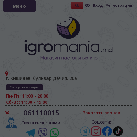
RU
RO
Вход
Регистрация
Меню
г. Кишинев, бульвар Дачия, 26а
Смотреть на карте
Пн-Пт: 11:00 - 20:00
Сб-Вс: 11:00 - 19:00
061110015
Заказать звонок
Соцсети:
Связаться с нами: