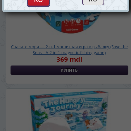
Спасите моря — 2-в-1 магнитная игра в рыбалку (Save the
Seas - A 2-in-1 magnetic fishing game)
369 mdl