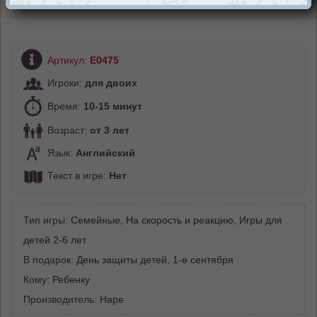
Отзывы (0)
Артикул:
E0475
Игроки:
для двоих
Время:
10-15 минут
Возраст:
от 3 лет
Язык:
Английский
Текст в игре:
Нет
Тип игры:
Семейные
,
На скорость и реакцию
,
Игры для
детей 2-6 лет
В подарок:
День защиты детей
,
1-е сентября
Кому:
Ребенку
Производитель:
Hape