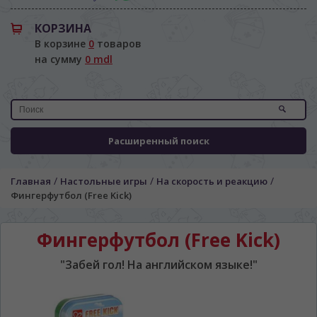
КОРЗИНА
В корзине
0
товаров
на сумму
0 mdl
Расширенный поиск
/
/
/
Главная
Настольные игры
На скорость и реакцию
Фингерфутбол (Free Kick)
Фингерфутбол (Free Kick)
ЯЗЫК САЙТА / LIMBA SITE-ULUI
"Забей гол! На английском языке!"
На каком языке Вы хотите
просматривать наш сайт?