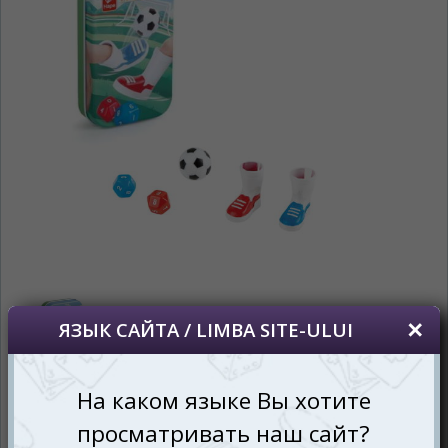
În ce limbă ați dori să vedeți site-ul nostru?
*
Беспокоим Вас только один раз, далее
сохраним Ваш выбор языка.
Vă vom deranja doar o singură dată, apoi vă
vom salva alegerea limbii.
*
Если вы хотите переключить язык
сайта, то это можно всегда сделать в
правом верхнем углу страницы.
Dacă doriți să schimbați limba site-ului, puteți
oricând să faceți asta în colțul din dreapta sus
al paginii.
RU
RO