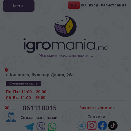
RU
RO
Вход
Регистрация
Меню
г. Кишинев, бульвар Дачия, 26а
Смотреть на карте
Пн-Пт: 11:00 - 20:00
Сб-Вс: 11:00 - 19:00
061110015
Заказать звонок
Соцсети:
Связаться с нами: