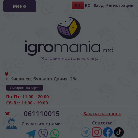
RU
RO
Вход
Регистрация
Меню
г. Кишинев, бульвар Дачия, 26а
Смотреть на карте
Пн-Пт: 11:00 - 20:00
Сб-Вс: 11:00 - 19:00
061110015
Заказать звонок
Соцсети:
Связаться с нами: