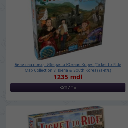
Билет на поезд: Иберия и Южная Корея (Ticket to Ride
Map Collection 8: Iberia & South Korea) (англ.)
1235 mdl