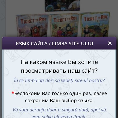
Билет на поезд: Великобритания / Пенсильвания + Азия +
Индия и Швейцария + Нидерланды (англ.)
2750 mdl
3059 mdl
Ожидается
СООБЩИТЬ О ПОСТУПЛЕНИИ