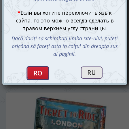
Билет на поезд: Франция и старый Запад (Ticket to Ride -
France & Old West) (англ.)
1199 mdl
Ожидается
СООБЩИТЬ О ПОСТУПЛЕНИИ