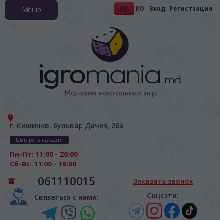
RU
RO
Вход
Регистрация
Меню
г. Кишинев, бульвар Дачия, 26а
Смотреть на карте
Пн-Пт: 11:00 - 20:00
Сб-Вс: 11:00 - 19:00
061110015
Заказать звонок
Соцсети:
Связаться с нами: