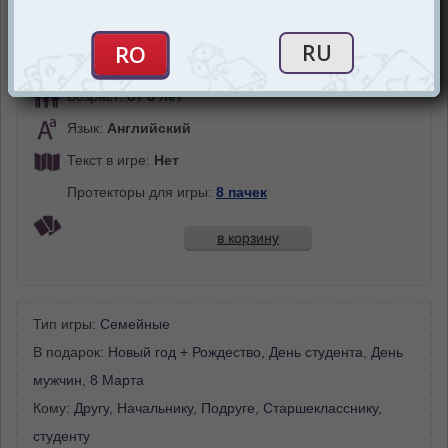
Игроки:
от 2 до 5
Время:
30-60 минут
Возраст:
от 8 лет
Язык:
Английский
Текст в игре:
Нет
Протекторы для игры:
8 пачек
в корзину
Тип игры:
Семейные
В подарок:
Новый год + Рождество
,
День студента
,
День
мужчин
,
8 Марта
Кому:
Другу
,
Начальнику
,
Подруге
,
Старшекласснику,
студенту