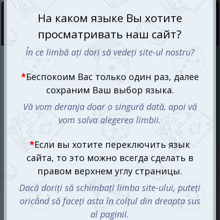
Цена со скидкой:
СООБЩИТЬ О ПОСТУПЛЕНИИ
3059
mdl
2750
mdl
Интернет-магазин
Ожидается
Магазин “Игромания”
Ожидается
Описание
Отзывы (0)
Артикул:
720123+3