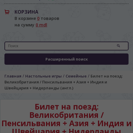
КОРЗИНА
В корзине
0
товаров
на сумму
0 mdl
Расширенный поиск
/
/
/
Главная
Настольные игры
Семейные
Билет на поезд:
Великобритания / Пенсильвания + Азия + Индия и
Швейцария + Нидерланды (англ.)
Билет на поезд:
Великобритания /
Пенсильвания + Азия + Индия и
ЯЗЫК САЙТА / LIMBA SITE-ULUI
Швейцария + Нидерланды