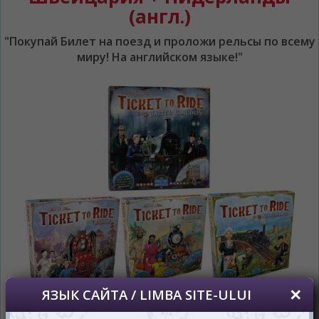
(англ.)
На каком языке Вы хотите
просматривать наш сайт?
"Покупай Билет на поезд и проложи рельсы по всему
În ce limbă ați dori să vedeți site-ul nostru?
миру! На английском языке!"
*
Беспокоим Вас только один раз, далее
сохраним Ваш выбор языка.
Vă vom deranja doar o singură dată, apoi vă
vom salva alegerea limbii.
*
Если вы хотите переключить язык
сайта, то это можно всегда сделать в
правом верхнем углу страницы.
Dacă doriți să schimbați limba site-ului, puteți
oricând să faceți asta în colțul din dreapta sus
al paginii.
RU
RO