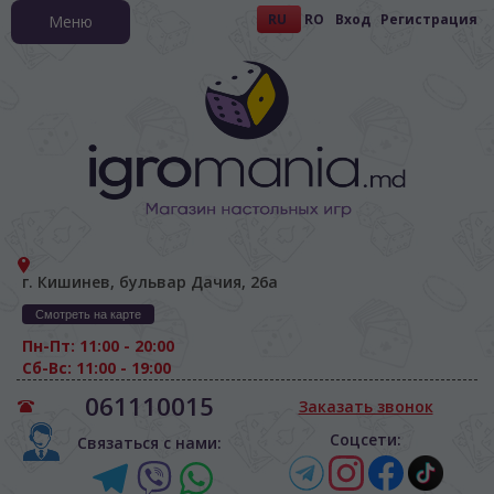
RU
RO
Вход
Регистрация
Меню
г. Кишинев, бульвар Дачия, 26а
Смотреть на карте
Пн-Пт: 11:00 - 20:00
Сб-Вс: 11:00 - 19:00
061110015
Заказать звонок
Соцсети:
Связаться с нами: