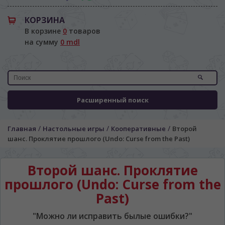
КОРЗИНА
В корзине
0
товаров
на сумму
0 mdl
Расширенный поиск
/
/
/
Главная
Настольные игры
Кооперативные
Второй
шанс. Проклятие прошлого (Undo: Curse from the Past)
Второй шанс. Проклятие
прошлого (Undo: Curse from the
ЯЗЫК САЙТА / LIMBA SITE-ULUI
Past)
На каком языке Вы хотите
"Можно ли исправить былые ошибки?"
просматривать наш сайт?