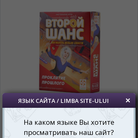
În ce limbă ați dori să vedeți site-ul nostru?
*
Беспокоим Вас только один раз, далее
сохраним Ваш выбор языка.
Vă vom deranja doar o singură dată, apoi vă
vom salva alegerea limbii.
*
Если вы хотите переключить язык
сайта, то это можно всегда сделать в
правом верхнем углу страницы.
Dacă doriți să schimbați limba site-ului, puteți
oricând să faceți asta în colțul din dreapta sus
al paginii.
RU
RO