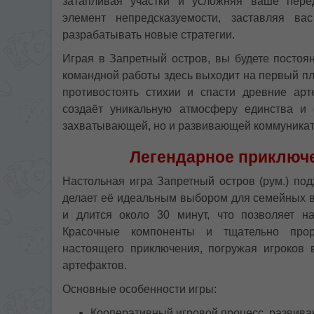
затапливая участки и усложняя ваше пере
элемент непредсказуемости, заставляя в
разрабатывать новые стратегии.
Играя в Запретный остров, вы будете постоя
командной работы здесь выходит на первый пл
противостоять стихии и спасти древние ар
создаёт уникальную атмосферу единства и 
захватывающей, но и развивающей коммуника
Легендарное приключе
Настольная игра Запретный остров (рум.) под
делает её идеальным выбором для семейных ве
и длится около 30 минут, что позволяет н
Красочные компоненты и тщательно прор
настоящего приключения, погружая игроков 
артефактов.
Основные особенности игры:
Кооперативный игровой процесс, развива