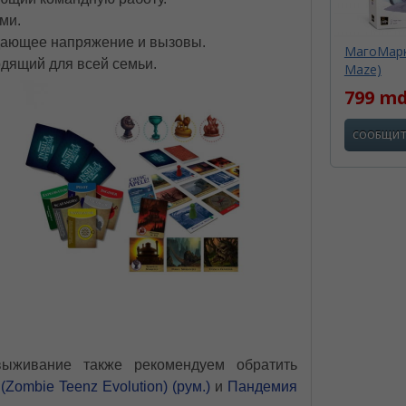
ми.
дающее напряжение и вызовы.
МагоМарк
одящий для всей семьи.
Maze)
799 m
СООБЩИТ
выживание также рекомендуем обратить
(Zombie Teenz Evolution) (рум.)
и
Пандемия