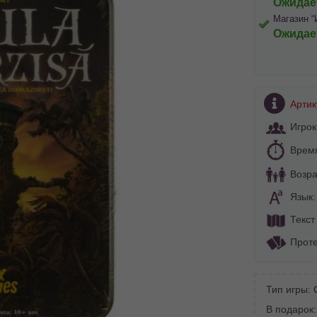
Ожидае
Магазин “
Ожидае
Артик
Игрок
Врем
Возра
Язык
Текст
Проте
Тип игры:
BA SITE-ULUI
В подарок