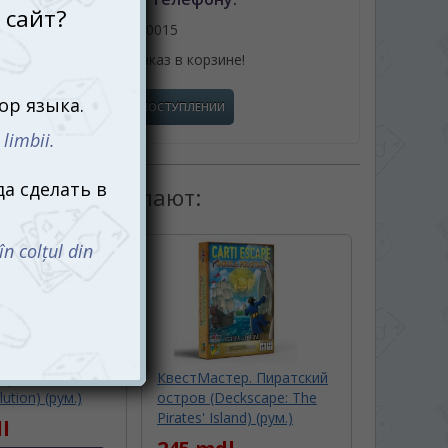
061110015
или оформив заказ в корзине!
СООБЩИТЬ О ПОСТУПЛЕНИИ
товаром покупают:
ороде (Zombie
КвестМастер. Пиратский
ution) (рум.)
остров (Deckscape: The
Pirates' Island) (рум.)
l