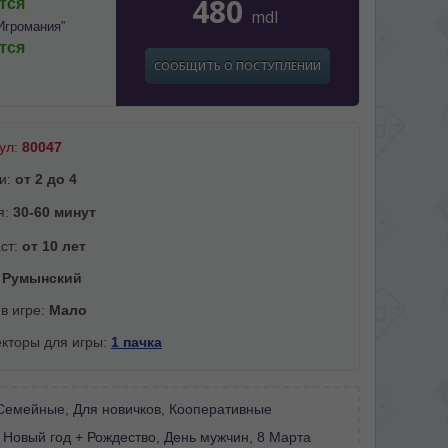
480
тся
mdl
Игромания”
тся
СООБЩИТЬ О ПОСТУПЛЕНИИ
ул:
80047
и:
от 2 до 4
я:
30-60 минут
ст:
от 10 лет
:
Румынский
 в игре:
Мало
кторы для игры:
1 пачка
Семейные
,
Для новичков
,
Кооперативные
:
Новый год + Рождество
,
День мужчин
,
8 Марта