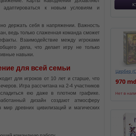
движение. Карты наводнений добавляют
ас адаптироваться к новым условиям и
нно держать себя в напряжении. Важность
ан, ведь только слаженная команда сможет
тефакты. Взаимодействие между игроками
общего дела, что делает игру не только
тивные навыки.
ние для всей семьи
Цербер (C
ходит для игроков от 10 лет и старше, что
970 md
черов. Игра рассчитана на 2-4 участников
асладиться ею даже в плотном графике.
Нет в нал
аботанный дизайн создают атмосферу
в мир древних цивилизаций и магических
ющий командную работу.