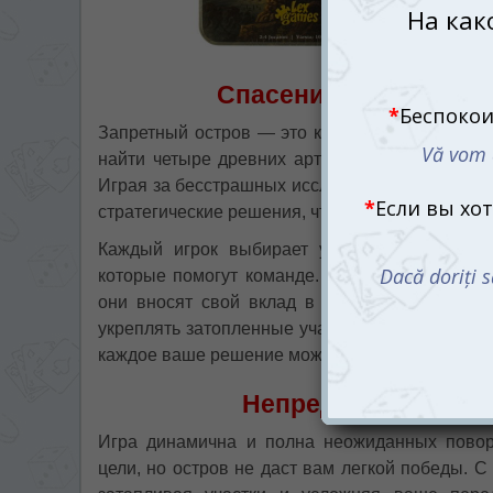
Спасение сокровищ в
Запретный остров — это кооперативная игра,
найти четыре древних артефакта и покинуть ос
Играя за бесстрашных исследователей, вы буд
стратегические решения, чтобы преодолеть вс
Каждый игрок выбирает уникального персо
которые помогут команде. Мастер водной стих
они вносят свой вклад в успех миссии. Вмес
укреплять затопленные участки и собирать кар
каждое ваше решение может стать решающим в
Непредсказуемые 
Игра динамична и полна неожиданных повор
цели, но остров не даст вам легкой победы. 