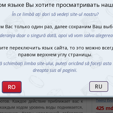
командной работы, где только самые
смелые смогут выйти победителями.
 борьбе со стихией
 в которой вам и вашей команде предстоит
тров до того, как он погрузится под воду.
ете сотрудничать, планировать и принимать
С этим 
евозможные препятствия.
нажа со своими специальными навыками,
ии, авантюрист, навигатор и другие — все
те вы будете путешествовать по острову,
ты артефактов. Время играет против вас, и
 борьбе за выживание.
повороты судьбы
Зомби в г
Teenz Evol
отов. Каждое действие приближает вас к
425 md
С каждым ходом уровень воды поднимается,