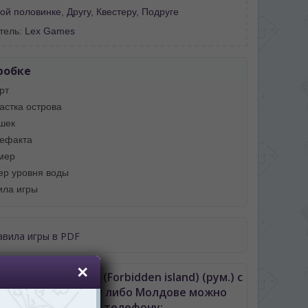
ой половинке
,
Другу
,
Квестеру
,
Подруге
тель:
Lex Games
робке
рт
астка острова
шек
тефакта
мер
ер уровня воды
ила игры
авила игры в PDF
апретный остров (Forbidden island) (рум.) с
авкой по Кишиневу либо Молдове можно
позвонив по телефону: