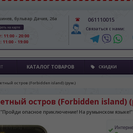
шинев, бульвар Дачия, 26а
061110015
реть на карте
Связаться с нами:
: 11:00 - 20:00
: 11:00 - 19:00
КАТАЛОГ ТОВАРОВ
ПТ
СКИДКИ
етный остров (Forbidden island) (рум.)
етный остров (Forbidden island) (
"Пройди опасное приключение! На румынском языке!"
Интерне