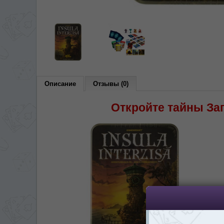
На каком языке Вы хотите
În ce limbă ați dori să
*
Беспокоим Вас только один раз, 
Vă vom deranja doar o singură dată,
*
Если вы хотите переключить язык са
правом верхнем 
Dacă doriți să schimbați limba site-ului, p
Описание
Отзывы (0)
dreapta sus 
Откройте тайны За
RO