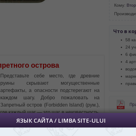
 просматривать наш сайт?
Кому:
Втор
 vedeți site-ul nostru?
Производи
далее сохраним Ваш выбор языка.
 apoi vă vom salva alegerea limbii.
Что в ко
йта, то это можно всегда сделать в
58 ка
углу страницы.
24 уч
uteți oricând să faceți asta în colțul din
6 фи
al paginii.
4 ар
претного острова
RU
водо
Представьте себе место, где древние
марк
руины скрывают могущественные
прав
артефакты, а опасности подстерегают на
каждом шагу. Добро пожаловать на
Пр
Запретный остров (Forbidden Island) (рум.),
где каждый шаг — это шаг в неизвестность,
наполненную приключениями и загадками.
Купить З
Эта настольная игра приглашает вас в
дост
мир, полный захватывающих испытаний и