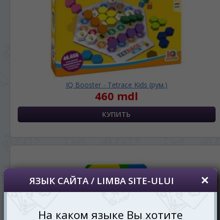
IQ Booster - Tetrace Kids (рум.)
460 mdl