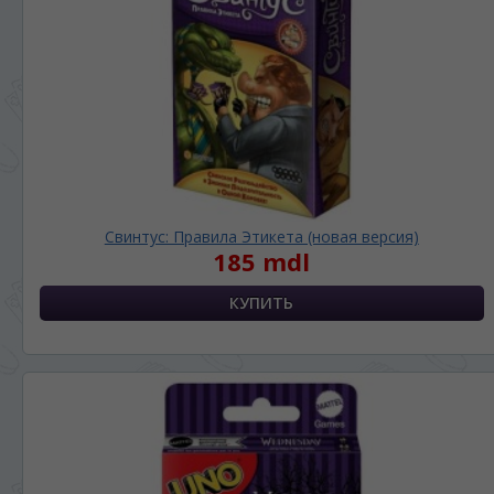
просматривать наш сайт?
În ce limbă ați dori să vedeți site-ul nostru?
*
Беспокоим Вас только один раз, далее
сохраним Ваш выбор языка.
Vă vom deranja doar o singură dată, apoi vă
vom salva alegerea limbii.
*
Если вы хотите переключить язык
сайта, то это можно всегда сделать в
правом верхнем углу страницы.
Свинтус: Правила Этикета (новая версия)
Dacă doriți să schimbați limba site-ului, puteți
185 mdl
oricând să faceți asta în colțul din dreapta sus
al paginii.
RU
RO