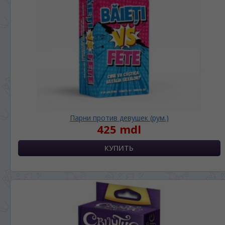
Парни против девушек (рум.)
425 mdl
ЯЗЫК САЙТА / LIMBA SITE-ULUI
На каком языке Вы хотите