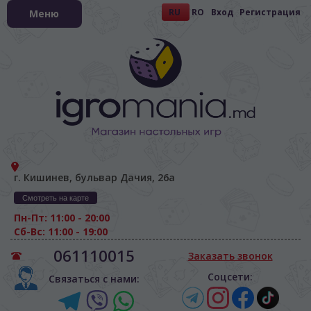
RU
RO
Вход
Регистрация
Меню
г. Кишинев, бульвар Дачия, 26а
Смотреть на карте
Пн-Пт: 11:00 - 20:00
Сб-Вс: 11:00 - 19:00
061110015
Заказать звонок
Соцсети:
Связаться с нами: