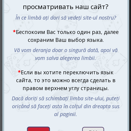
Уно Все безумные (UNO All Wild)
159 mdl