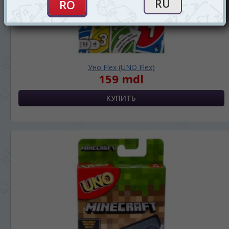
Уно Flex (UNO Flex)
159 mdl