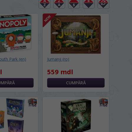
uth Park (en)
Jumanji (ro)
l
559 mdl