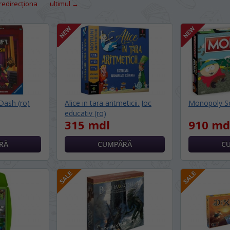
redirecţiona
ultimul →
 Dash (ro)
Alice in tara aritmeticii. Joc
Monopoly So
educativ (ro)
315 mdl
910 md