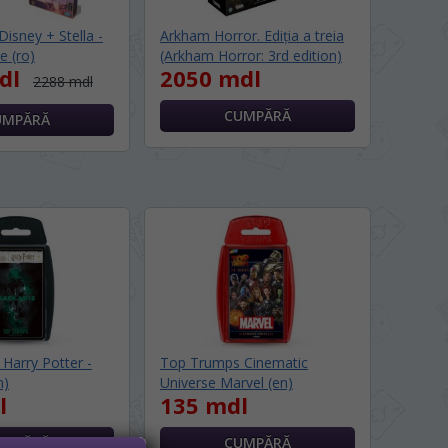
 Disney + Stella -
Arkham Horror. Ediția a treia
e (ro)
(Arkham Horror: 3rd edition)
dl
2050 mdl
2288 mdl
Harry Potter -
Top Trumps Cinematic
n)
Universe Marvel (en)
l
135 mdl