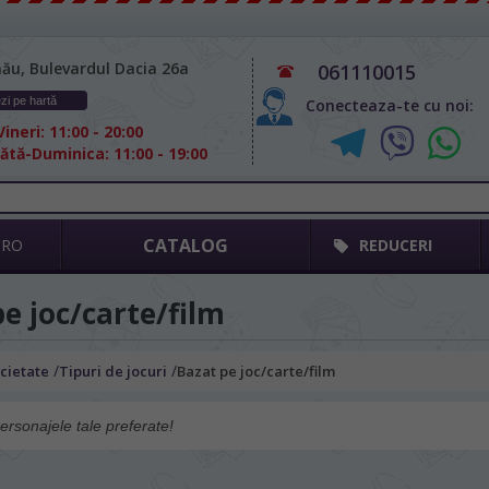
nău, Bulevardul Dacia 26а
061110015
zi pe hartă
Conecteaza-te cu noi:
ineri: 11:00 - 20:00
tă-Duminica: 11:00 - 19:00
CATALOG
GRO
REDUCERI
e joc/carte/film
/
/
ocietate
Tipuri de jocuri
Bazat pe joc/carte/film
ersonajele tale preferate!