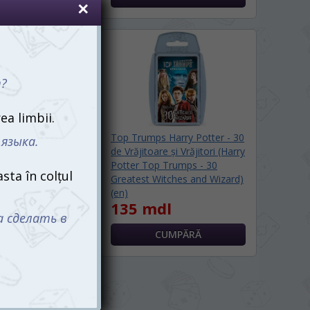
Anime (en)
Top Trumps Harry Potter - 30
de Vrăjitoare și Vrăjitori (Harry
l
Potter Top Trumps - 30
Greatest Witches and Wizard)
(en)
135 mdl
imul →