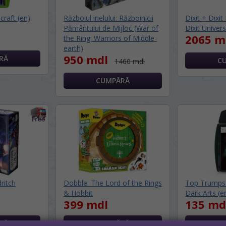
/ ЯЗЫК САЙТА
raft (en)
Războiul inelului: Războinicii
Dixit + Dixit
 vedeți site-ul nostru?
Pământului de Mijloc (War of
Dixit Univers
2065 m
the Ring: Warriors of Middle-
 просматривать наш сайт?
earth)
950 mdl
 apoi vă vom salva alegerea limbii.
1460 mdl
далее сохраним Ваш выбор языка.
, puteți oricând să faceți asta în colțul
s al paginii.
йта, то это можно всегда сделать в
углу страницы.
RU
ritch
Dobble: The Lord of the Rings
Top Trumps 
& Hobbit
Dark Arts (e
399 mdl
135 md