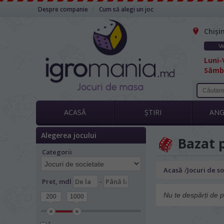
Despre companie
Cum să alegi un joc
Chiși
Ve
Luni-V
Sâmbă
ACASĂ
ȘTIRI
AN
Alegerea jocului
Bazat p
Categorii
/
Acasă
Jocuri de s
Pret, mdl
-
Nu te despărți de p
200
1000