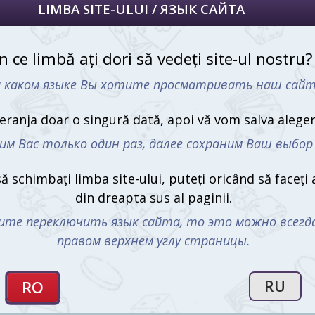
 the Rings
Monopoly The Office (en)
Top Trumps 
850 mdl
132 md
1
2
3
4
redirecţiona
ult