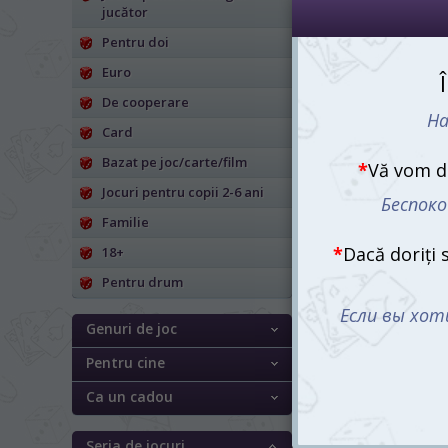
jucător
Pentru doi
Euro
De cooperare
Card
Bazat pe joc/carte/film
Jocuri pentru copii 2-6 ani
Risk: The Lord of
(en)
Familie
1045 mdl
18+
Pentru drum
Genuri de joc
Pentru cine
Ca un cadou
Seria de jocuri