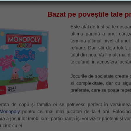
Bazat pe poveștile tale p
Este atât de trist să te despa
ultima pagină a unei cărți,
termina ultimul nivel al unui
reluare. Dar, știi deja totul
totul din nou. Va fi mult mai d
te cufundi în atmosfera lucrări
Jocurile de societate create p
si complexitate, dar cu sigu
preferate, care se poate repe
rată de copii și familia ei se potrivesc perfect în versiunea
Monopoly
pentru cei mai mici jucători de la 4 ani. Folosind
a jocurilor imobiliare, participanții își vor vizita prietenii și vor
uciuc cu ei.