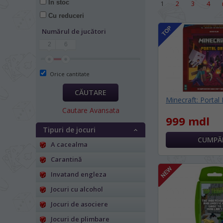
În stoc
1
2
3
4
Cu reduceri
Numărul de jucători
2
6
Orice cantitate
CĂUTARE
Minecraft: Portal
Cautare Avansata
999 mdl
Tipuri de jocuri
A cacealma
Carantină
Invatand engleza
Jocuri cu alcohol
Jocuri de asociere
Jocuri de plimbare