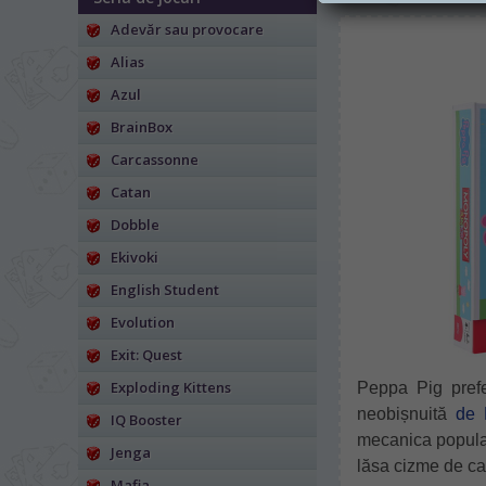
Adevăr sau provocare
Alias
Azul
BrainBox
Carcassonne
Catan
Dobble
Ekivoki
English Student
Evolution
Exit: Quest
Exploding Kittens
Peppa Pig prefe
neobișnuită
de 
IQ Booster
mecanica populară 
Jenga
lăsa cizme de ca
Mafia