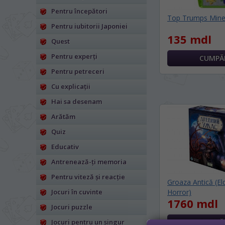
LIMBA SITE-ULUI 
Pentru începători
Top Trumps Minec
Pentru iubitorii Japoniei
În ce limbă ați dori să
135 mdl
На каком языке Вы хотите
Quest
Pentru experți
*
Vă vom deranja doar o singură dată,
Беспокоим Вас только один раз, 
Pentru petreceri
*
Dacă doriți să schimbați limba site-ului
Cu explicații
din dreapta su
Hai sa desenam
Если вы хотите переключить язык са
правом верхнем 
Arătăm
Quiz
RO
Educativ
Antrenează-ți memoria
Pentru viteză și reacție
Groaza Antică (Eld
Jocuri în cuvinte
Horror)
1760 mdl
Jocuri puzzle
Jocuri pentru un singur