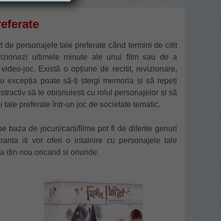
referate
rt de personajele tale preferate când termini de citit
vizionezi ultimele minute ale unui film sau de a
 video-joc. Există o opțiune de recitit, revizionare,
, cu excepția poate să-ți ștergi memoria și să repeți
istractiv să te obișnuiești cu rolul personajelor și să
i tale preferate într-un joc de societate tematic.
e baza de jocuri/carti/filme pot fi de diferite genuri
ranta iti vor oferi o intalnire cu personajele tale
ta din nou oricand si oriunde.