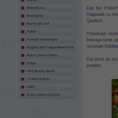
Memorace
Ești fan Potter?
Hogwarts
cu mis
Monopoly
Quiditch.
Nume de cod
Poker
Personaje neobi
Povești întunecate
întreaga lume, aș
societate
Dobble.
Regele din Tokyo/New York
Rory's Story Cubes
Dar jocul de soc
Steps
piraților.
The Brainy Band
Ticket to Ride
UNO
Ursii contra copiilor