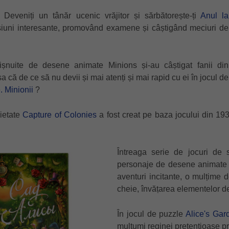
 Deveniți un tânăr ucenic vrăjitor și sărbătorește-ți
Anul la
iuni interesante, promovând examene și câștigând meciuri de
șnuite de desene animate Minions și-au câștigat fanii din
a că de ce să nu devii și mai atenți și mai rapid cu ei în jocul de
 Minionii
?
ietate
Capture of Colonies
a fost creat pe baza jocului din 19
Întreaga serie de jocuri de 
personaje de desene animate va 
aventuri incitante, o mulțime d
cheie, învățarea elementelor de
În jocul de puzzle
Alice's Gar
mulțumi reginei pretențioase pr