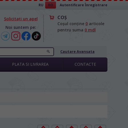
RU
RO
Autentificare
Înregistrare
COŞ
Solicitați un apel
Coșul conține
0
articole
Noi suntem pe:
pentru suma
0 mdl
Cautare Avansata
PLATA SI LIVRAREA
CONTACTE