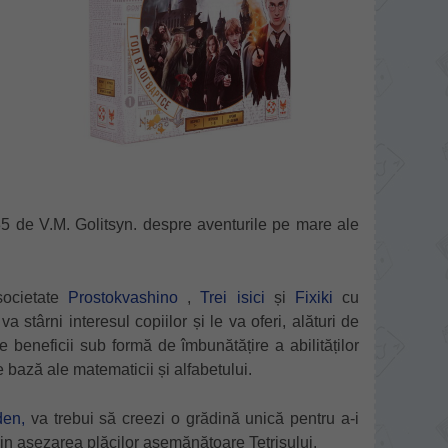
35 de V.M. Golitsyn. despre aventurile pe mare ale
societate
Prostokvashino
,
Trei isici
și
Fixiki
cu
stârni interesul copiilor și le va oferi, alături de
e beneficii sub formă de îmbunătățire a abilităților
 bază ale matematicii și alfabetului.
den,
va trebui să creezi o grădină unică pentru a-i
in așezarea plăcilor asemănătoare Tetrisului.