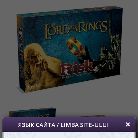
На каком языке Вы хотите
просматривать наш сайт?
În ce limbă ați dori să vedeți site-ul nostru?
*
Беспокоим Вас только один раз, далее
сохраним Ваш выбор языка.
Vă vom deranja doar o singură dată, apoi vă
vom salva alegerea limbii.
*
Если вы хотите переключить язык
сайта, то это можно всегда сделать в
правом верхнем углу страницы.
Dacă doriți să schimbați limba site-ului, puteți
oricând să faceți asta în colțul din dreapta sus
al paginii.
RU
RO