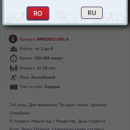
Описание
Отзывы (0)
Артикул:
WM03852-EN1-6
Игроки:
от 2 до 4
Время:
120-180 минут
Возраст:
от 10 лет
Язык:
Английский
Текст в игре:
Средне
Тип игры:
Для вечеринок
,
По игре / книге / фильму
,
Семейные
В подарок:
Новый год + Рождество
,
День студента
Кому:
Другу
,
Подруге
,
Старшекласснику, студенту