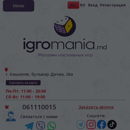
RU
RO
Вход
Регистрация
Меню
г. Кишинев, бульвар Дачия, 26а
Смотреть на карте
Пн-Пт: 11:00 - 20:00
Сб-Вс: 11:00 - 19:00
061110015
Заказать звонок
Соцсети:
Связаться с нами: