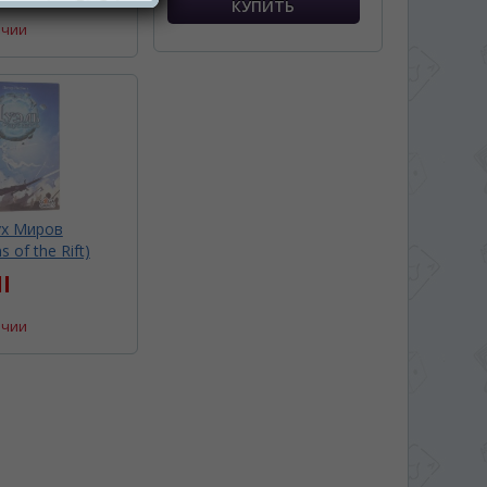
ичии
ух Миров
 of the Rift)
l
ичии