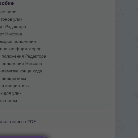
робке
вое поле
етонов улик
арт Редактора
арт Никсона
ркеров положения
тонов информаторов
а положения Редактора
а положения Никсона
а-памятка конца хода
а инициативы
ер инициативы
к для улик
ила игры
авила игры в PDF