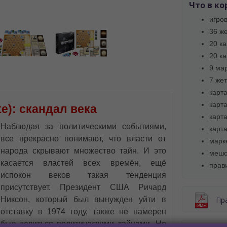
Что в ко
BA SITE-ULUI
игро
 просматривать наш сайт?
36 ж
 vedeți site-ul nostru?
20 к
20 к
далее сохраним Ваш выбор языка.
9 ма
 apoi vă vom salva alegerea limbii.
7 же
йта, то это можно всегда сделать в
карт
углу страницы.
карт
te): скандал века
uteți oricând să faceți asta în colțul din
карт
al paginii.
Наблюдая за политическими событиями,
карт
RU
все прекрасно понимают, что власти от
марк
народа скрывают множество тайн. И это
мешо
касается властей всех времён, ещё
прав
испокон веков такая тенденция
присутствует. Президент США Ричард
Пр
Никсон, который был вынужден уйти в
отставку в 1974 году, также не намерен
был делиться политическими тайнами. Но