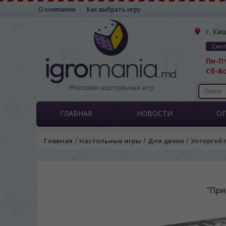
О компании
Как выбрать игру
г. Ки
Смот
Пн-Пт
Сб-Вс
ГЛАВНАЯ
НОВОСТИ
О
/
/
/
Главная
Настольные игры
Для двоих
Уотергейт
"При