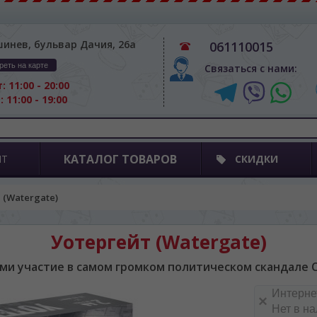
шинев, бульвар Дачия, 26а
061110015
реть на карте
Связаться с нами:
: 11:00 - 20:00
: 11:00 - 19:00
КАТАЛОГ ТОВАРОВ
ПТ
СКИДКИ
 (Watergate)
Уотергейт (Watergate)
ми участие в самом громком политическом скандале 
Интерне
Нет в н