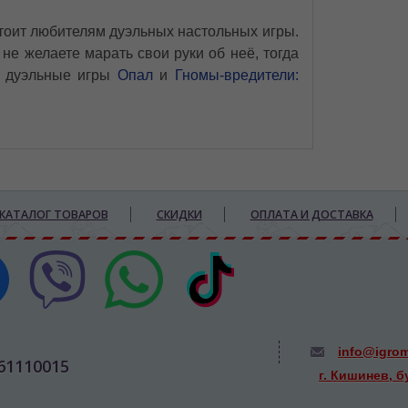
 стоит любителям дуэльных настольных игры.
 не желаете марать свои руки об неё, тогда
е дуэльные игры
Опал
и
Гномы-вредители:
КАТАЛОГ ТОВАРОВ
СКИДКИ
ОПЛАТА И ДОСТАВКА
info@igro
61110015
г. Кишинев, б