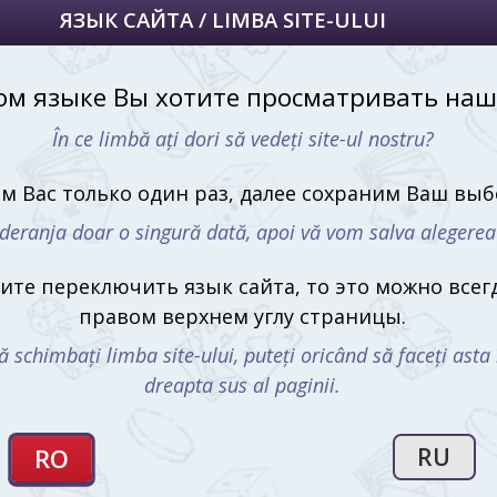
Купит
есть пресса, которая готова на всё, чтобы
Киши
вывести на чистую воду кого угодно.
ествует игрокам об одном самом громком
Америки. Вам предстоит с соперником
и. Один из вас возглавит администрацию
настоящую правду как можно дольше, чтобы
конца срока. Второй игрок, выступив в роли
проведёт своё независимое расследование,
С этим 
рда Никсона к преступлению, а возможно и
ество улик, или приложите
 скрыть их!
ется между игроками. Все жетоны улик
унда между игроками на специальную шкалу
Сумеречн
ый вы будете размещать на своих картах
(Twilight S
р – инициативы, который будет определять
1799 m