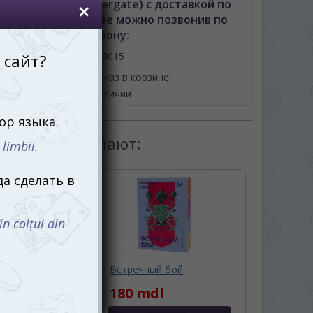
ь Уотергейт (Watergate) с доставкой по
неву либо Молдове можно позвонив по
телефону:
061110015
или оформив заказ в корзине!
Нет в наличии
товаром покупают:
ая борьба
Встречный бой
truggle)
180 mdl
dl