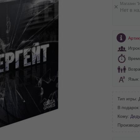
Магазин “
Нет в н
Артик
Игрок
Врем
Возра
Язык
Тип игры:
В подарок
Кому:
Дед
Производи