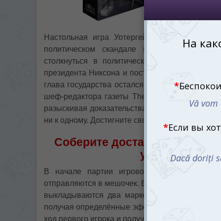
Настольная игра Уотергейт (Watergate) пов
политическом скандале во всей истории 
столкнуться в политическом противостояни
президента Никсона и постарается скрывать 
глава государства остался на своём посту до 
шеф-редактора газеты The Washington Post, 
разыскивая доказательства причастности Рича
ни к одному. Достигните своих целей!
Соберите достаточное колич
усилия, чтобы
В начале партии игровое поле выкладыва
отправляются в мешочек. В начале каждого ра
выкладываются два маркера, красный, котор
получая определённые эффекты и белый марке
ход первого игрока и получение карт.