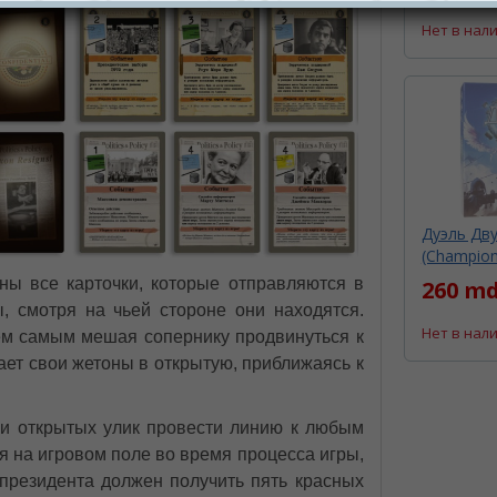
Нет в нал
Дуэль Дв
(Champions
аны все карточки, которые отправляются в
260 md
, смотря на чьей стороне они находятся.
Нет в нал
ем самым мешая сопернику продвинуться к
ет свои жетоны в открытую, приближаясь к
и открытых улик провести линию к любым
 на игровом поле во время процесса игры,
 президента должен получить пять красных