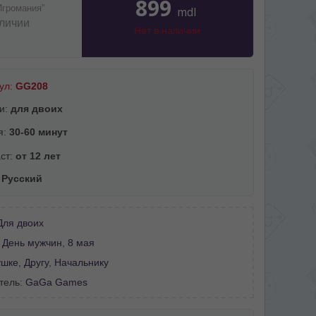
899
Игромания”
mdl
аличии
Нет в наличии
ул:
GG208
и:
для двоих
я:
30-60 минут
ст:
от 12 лет
:
Русский
Для двоих
:
День мужчин
,
8 мая
ушке
,
Другу
,
Начальнику
тель:
GaGa Games