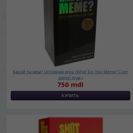
Какой ты мем? Основная игра (What Do You Meme? Core
game) (рум.)
750 mdl
ЯЗЫК САЙТА / LIMBA SITE-ULUI
На каком языке Вы хотите
просматривать наш сайт?
În ce limbă ați dori să vedeți site-ul nostru?
*
Беспокоим Вас только один раз, далее
сохраним Ваш выбор языка.