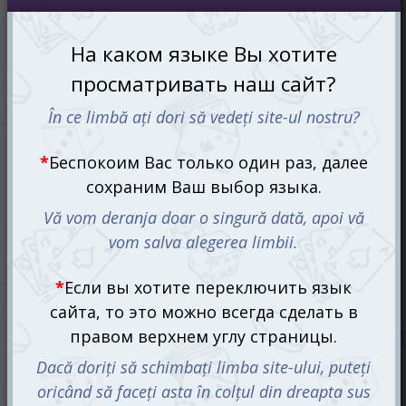
Какой ты мем? Двух зайцев одним выстрелом (What Do
You Meme? Two birds with one stone) (рум.)
550 mdl