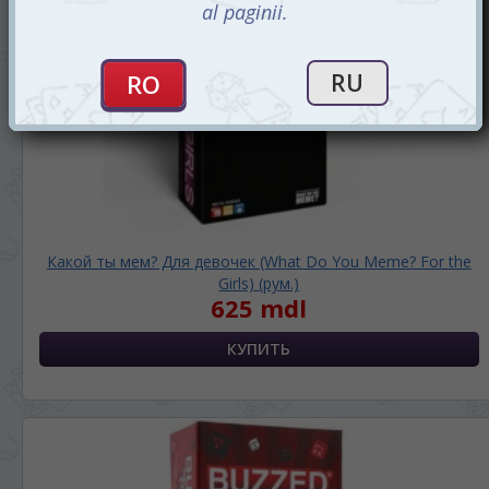
Какой ты мем? Для девочек (What Do You Meme? For the
Girls) (рум.)
625 mdl