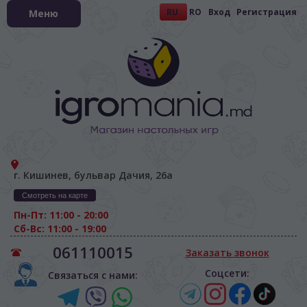
RU
RO
Вход
Регистрация
Меню
г. Кишинев, бульвар Дачия, 26а
Смотреть на карте
Пн-Пт: 11:00 - 20:00
Сб-Вс: 11:00 - 19:00
061110015
Заказать звонок
Соцсети:
Связаться с нами: