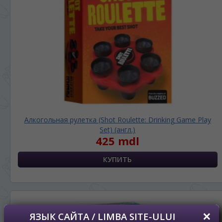
Vă vom deranja doar o singură dată, apoi vă
vom salva alegerea limbii.
*
Если вы хотите переключить язык
сайта, то это можно всегда сделать в
правом верхнем углу страницы.
Dacă doriți să schimbați limba site-ului, puteți
oricând să faceți asta în colțul din dreapta sus
al paginii.
RU
RO
Алкогольная рулетка (Shot Roulette: Drinking Game Play
Set) (англ.)
425 mdl