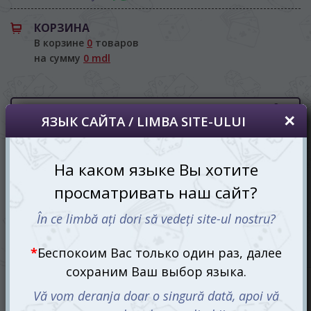
На каком языке Вы хотите
просматривать наш сайт?
КОРЗИНА
В корзине
0
товаров
În ce limbă ați dori să vedeți site-ul nostru?
на сумму
0 mdl
*
Беспокоим Вас только один раз, далее
сохраним Ваш выбор языка.
Vă vom deranja doar o singură dată, apoi vă
vom salva alegerea limbii.
*
Если вы хотите переключить язык
Расширенный поиск
сайта, то это можно всегда сделать в
правом верхнем углу страницы.
Skybound
Dacă doriți să schimbați limba site-ului, puteți
oricând să faceți asta în colțul din dreapta sus
al paginii.
/
/
Главная
Производитель
Skybound
RU
RO