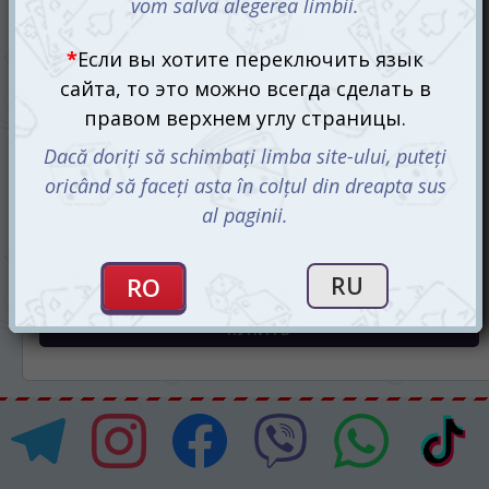
Без контекста (No Context) (рум.)
510 mdl