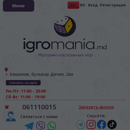
RU
RO
Вход
Регистрация
Меню
г. Кишинев, бульвар Дачия, 26а
Смотреть на карте
Пн-Пт: 11:00 - 20:00
Сб-Вс: 11:00 - 19:00
061110015
Заказать звонок
Соцсети:
Связаться с нами:
ЯЗЫК САЙТА / LIMBA SITE-ULUI