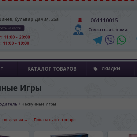
шинев, бульвар Дачия, 26а
061110015
реть на карте
Связаться с нами:
: 11:00 - 20:00
: 11:00 - 19:00
КАТАЛОГ ТОВАРОВ
ПТ
СКИДКИ
чные Игры
/
одитель
Нескучные Игры
последняя →
Показать все товары