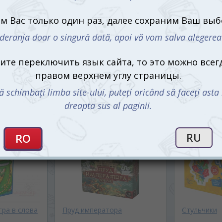
й фигурный
Мемо Волшебник
МЕМО Сказ
s, 108 эл.
Изумрудного города
99 mdl
99 mdl
Нет в наличии
Нет в налич
гра в слова
Пруд императора
Стульчики