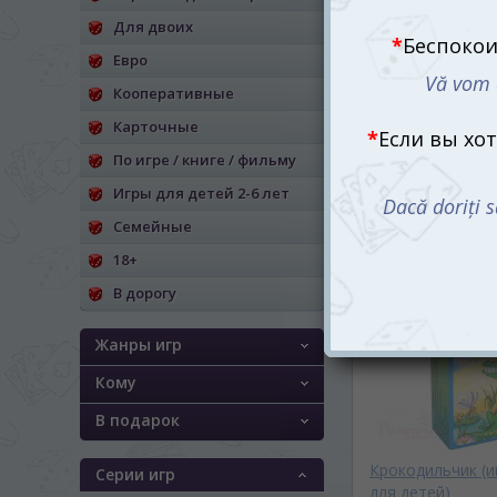
Для двоих
Евро
Кооперативные
Карточные
По игре / книге / фильму
Пазл деревянны
Париж, Citypuzzle
Игры для детей 2-6 лет
210 mdl
Семейные
Нет в наличии
18+
В дорогу
Жанры игр
Кому
В подарок
Крокодильчик (и
Серии игр
для детей)