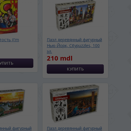
тость (I'm
Пазл деревянный фигурный
Нью-Йорк, Citypuzzles, 100
эл.
210 mdl
янный фигурный
Пазл деревянный фигурный