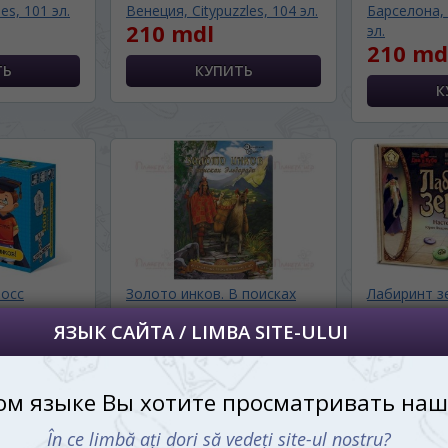
es, 101 эл.
Венеция, Citypuzzles, 104 эл.
Барселона, 
210 mdl
далее сохраним Ваш выбор языка.
эл.
210 md
 apoi vă vom salva alegerea limbii.
йта, то это можно всегда сделать в
углу страницы.
uteți oricând să faceți asta în colțul din
al paginii.
RU
росс
Золото инков. В поисках
Лабиринт з
Эльдорадо (Inkan Aarre)
180 mdl
275 md