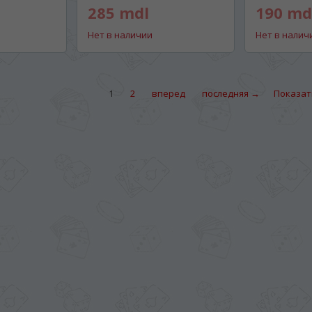
285 mdl
190 md
Нет в наличии
Нет в налич
1
2
вперед
последняя →
Показат