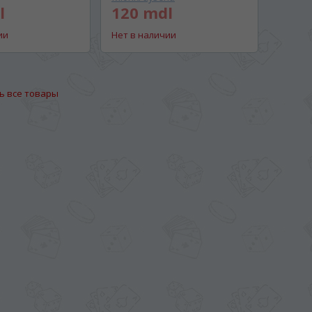
l
120 mdl
ии
Нет в наличии
ь все товары