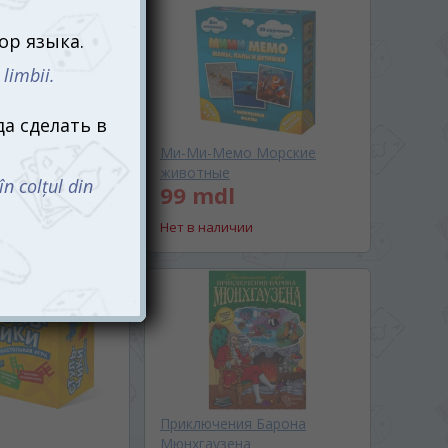
ки
Ми-Ми-Мемо Морские
животные
99 mdl
ии
Нет в наличии
Приключения Барона
Мюнхгаузена