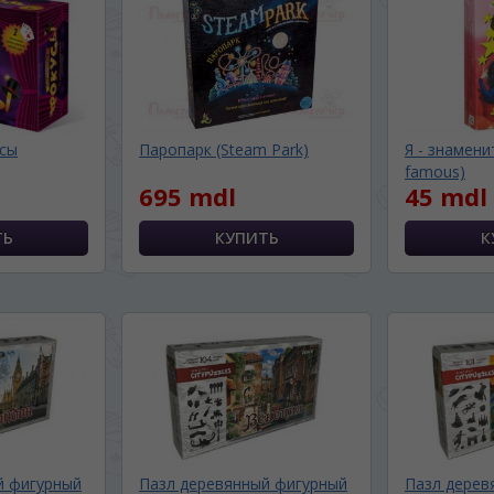
сы
Паропарк (Steam Park)
Я - знамени
famous)
695 mdl
45 mdl
BA SITE-ULUI
 просматривать наш сайт?
й фигурный
Пазл деревянный фигурный
Пазл дерев
 vedeți site-ul nostru?