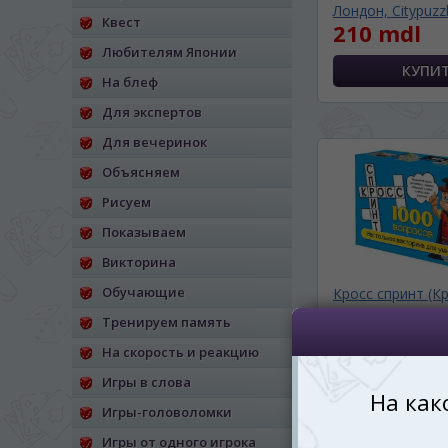
Лондон, Citypuzzl
Квест
210 mdl
*
Беспокоим Вас только один раз, 
Vă vom deranja doar o singură dată,
Любителям Японии
На блеф
*
Если вы хотите переключить язык са
правом верхнем 
Для экспертов
Dacă doriți să schimbați limba site-ului, p
Для вечеринок
dreapta sus 
Объясняем
RO
Рисуем
Показываем
Викторина
Обучающие
Кросс спринт (К
вопрос)
Тренируем память
250 mdl
На скорость и реакцию
Игры в слова
Игры-головоломки
Игры от одного игрока