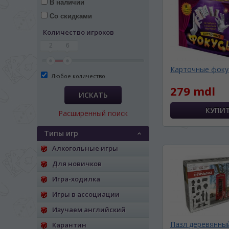
В наличии
Со скидками
Количество игроков
2
6
Карточные фоку
Любое количество
279 mdl
ИСКАТЬ
Расширенный поиск
Типы игр
Алкогольные игры
Для новичков
Игра-ходилка
ЯЗЫК САЙТА / LIM
Игры в ассоциации
Изучаем английский
На каком языке Вы хотите
Пазл деревянны
Карантин
În ce limbă ați dori să