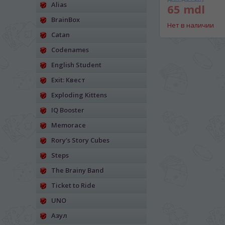
Alias
65 mdl
BrainBox
Нет в наличии
Catan
Codenames
English Student
Exit: Квест
Exploding Kittens
IQ Booster
Memorace
Rory's Story Cubes
Steps
The Brainy Band
Ticket to Ride
UNO
Азул