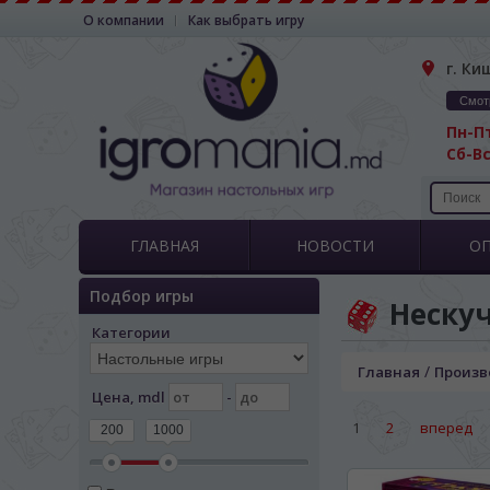
О компании
Как выбрать игру
г. Ки
Смот
Пн-Пт
Сб-Вс
ГЛАВНАЯ
НОВОСТИ
О
Подбор игры
Неску
Категории
/
Главная
Произв
Цена, mdl
-
1
2
вперед
200
1000