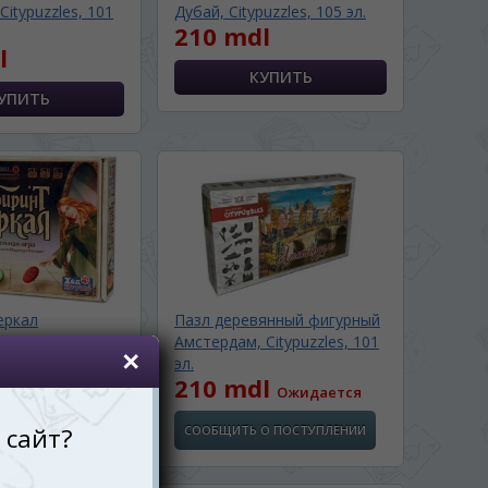
Citypuzzles, 101
Дубай, Citypuzzles, 105 эл.
210 mdl
l
еркал
Пазл деревянный фигурный
Амстердам, Citypuzzles, 101
l
эл.
210 mdl
Ожидается
СООБЩИТЬ О ПОСТУПЛЕНИИ