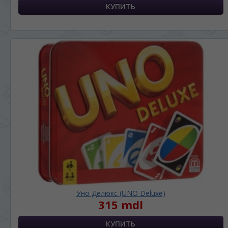
Уно Делюкс (UNO Deluxe)
315 mdl