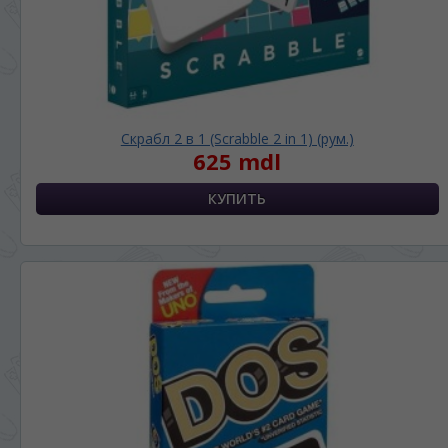
ЯЗЫК САЙТА / LIMBA SITE-ULUI
На каком языке Вы хотите
просматривать наш сайт?
În ce limbă ați dori să vedeți site-ul nostru?
Скрабл 2 в 1 (Scrabble 2 in 1) (рум.)
625 mdl
*
Беспокоим Вас только один раз, далее
сохраним Ваш выбор языка.
Vă vom deranja doar o singură dată, apoi vă
vom salva alegerea limbii.
*
Если вы хотите переключить язык
сайта, то это можно всегда сделать в
правом верхнем углу страницы.
Dacă doriți să schimbați limba site-ului, puteți
oricând să faceți asta în colțul din dreapta sus
al paginii.
RU
RO