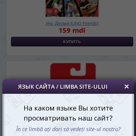
Уно Друзья (UNO Friends)
159 mdl