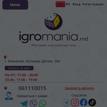
RU
RO
Вход
Регистрация
Меню
г. Кишинев, бульвар Дачия, 26а
Смотреть на карте
Пн-Пт: 11:00 - 20:00
Сб-Вс: 11:00 - 19:00
061110015
Заказать звонок
Соцсети:
Связаться с нами:
ЯЗЫК САЙТА / LIMBA SITE-ULUI