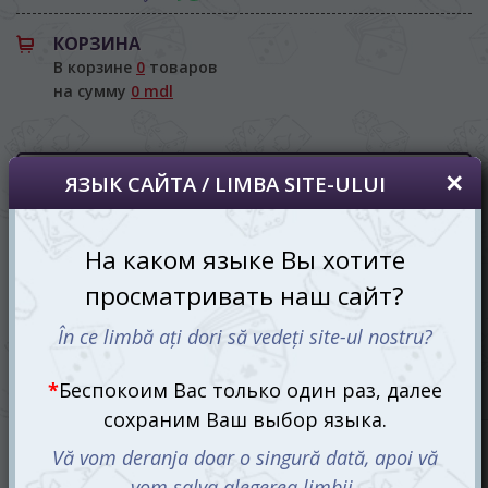
На каком языке Вы хотите
просматривать наш сайт?
КОРЗИНА
În ce limbă ați dori să vedeți site-ul nostru?
В корзине
0
товаров
на сумму
0 mdl
*
Беспокоим Вас только один раз, далее
сохраним Ваш выбор языка.
Vă vom deranja doar o singură dată, apoi vă
vom salva alegerea limbii.
*
Если вы хотите переключить язык
Расширенный поиск
сайта, то это можно всегда сделать в
правом верхнем углу страницы.
Lelekan
Dacă doriți să schimbați limba site-ului, puteți
oricând să faceți asta în colțul din dreapta sus
al paginii.
/
/
Главная
Производитель
Lelekan
RU
RO