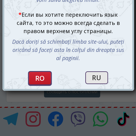
Coup: Паропанк (Coup: Steampunk)
325 mdl
Ожидается
СООБЩИТЬ О ПОСТУПЛЕНИИ