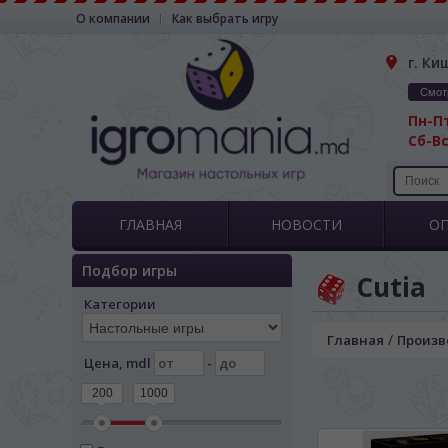
О компании
Как выбрать игру
г. Ки
Смот
Пн-Пт
Сб-Вс
ГЛАВНАЯ
НОВОСТИ
О
Подбор игры
Cutia
Категории
/
Главная
Произв
Цена, mdl
-
200
1000