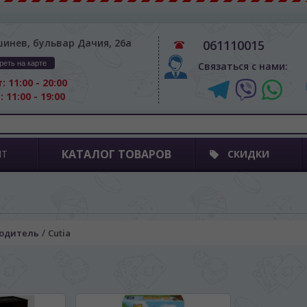
шинев, бульвар Дачия, 26а
061110015
реть на карте
Связаться с нами:
: 11:00 - 20:00
: 11:00 - 19:00
КАТАЛОГ ТОВАРОВ
ПТ
СКИДКИ
/
одитель
Cutia