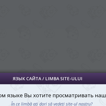
далее сохраним Ваш выбор языка.
 apoi vă vom salva alegerea limbii.
йта, то это можно всегда сделать в
углу страницы.
uteți oricând să faceți asta în colțul din
al paginii.
RU