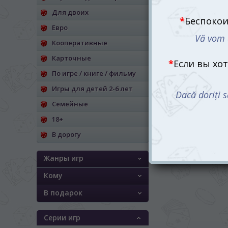
Для двоих
Евро
Кооперативные
Карточные
По игре / книге / фильму
Игры для детей 2-6 лет
Семейные
18+
В дорогу
Жанры игр
Кому
В подарок
Серии игр