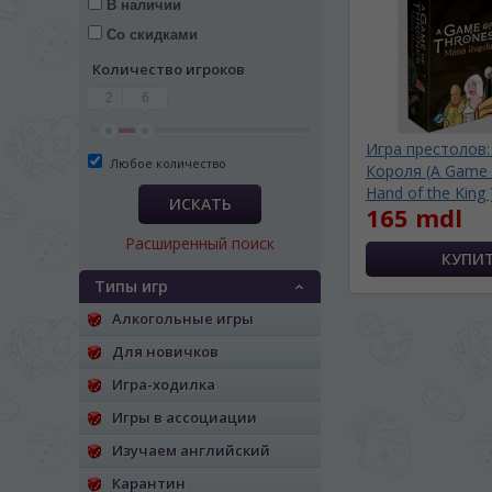
В наличии
Со скидками
Количество игроков
2
6
Игра престолов:
Любое количество
Короля (A Game 
Hand of the King )
ИСКАТЬ
165 mdl
Расширенный поиск
Типы игр
Алкогольные игры
Для новичков
Игра-ходилка
ЯЗЫК САЙТА / LIM
Игры в ассоциации
Изучаем английский
На каком языке Вы хотите
Карантин
În ce limbă ați dori să