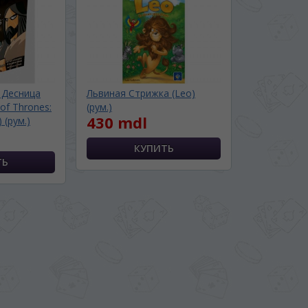
 Десница
Львиная Стрижка (Leo)
of Thrones:
(рум.)
430 mdl
 (рум.)
BA SITE-ULUI
 просматривать наш сайт?
 vedeți site-ul nostru?