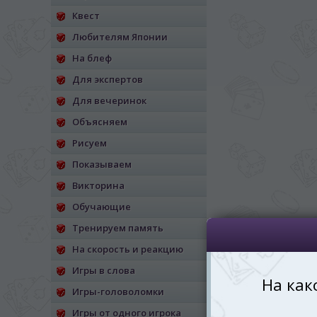
Квест
*
Беспокоим Вас только один раз, 
Vă vom deranja doar o singură dată,
Любителям Японии
На блеф
*
Если вы хотите переключить язык са
правом верхнем 
Для экспертов
Dacă doriți să schimbați limba site-ului, p
Для вечеринок
dreapta sus 
Объясняем
RO
Рисуем
Показываем
Викторина
Обучающие
Тренируем память
На скорость и реакцию
Игры в слова
Игры-головоломки
Игры от одного игрока